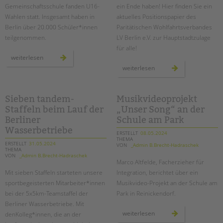
Gemeinschaftsschule fanden U16-
ein Ende haben! Hier finden Sie ein
Wahlen statt. Insgesamt haben in
aktuelles Positionspapier des
Berlin über 20.000 Schüler*innen
Paritätischen Wohlfahrtsverbandes
teilgenommen.
LV Berlin e.V. zur Hauptstadtzulage
für alle!
u16
weiterlesen
europawahl
neues
weiterlesen
an
positionspapier
der
zur
schule
hauptstadtzulage
am
für
schloss
alle
Sieben tandem-
Musikvideoprojekt
Staffeln beim Lauf der
„Unser Song“ an der
Berliner
Schule am Park
Wasserbetriebe
ERSTELLT
08.05.2024
THEMA
ERSTELLT
31.05.2024
VON
_Admin B.Brecht-Hadraschek
THEMA
VON
_Admin B.Brecht-Hadraschek
Marco Altfelde, Facherzieher für
Mit sieben Staffeln starteten unsere
Integration, berichtet über ein
sportbegeisterten Mitarbeiter*innen
Musikvideo-Projekt an der Schule am
bei der 5x5km-Teamstaffel der
Park in Reinickendorf.
Berliner Wasserbetriebe. Mit
musikvideoprojekt
weiterlesen
denKolleg*innen, die an der
„unser