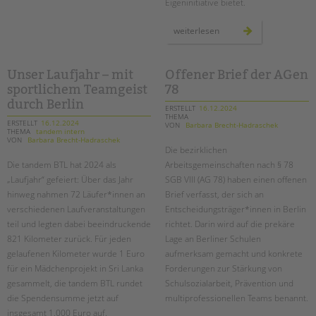
Eigeninitiative bietet.
eine
weiterlesen
neue
jugendfreizeiteinrichtun
im
tietzenweg
Unser Laufjahr – mit
Offener Brief der AGen
sportlichem Teamgeist
78
durch Berlin
ERSTELLT
16.12.2024
THEMA
ERSTELLT
16.12.2024
VON
Barbara Brecht-Hadraschek
THEMA
tandem intern
VON
Barbara Brecht-Hadraschek
Die bezirklichen
Die tandem BTL hat 2024 als
Arbeitsgemeinschaften nach § 78
„Laufjahr“ gefeiert: Über das Jahr
SGB VIII (AG 78) haben einen offenen
hinweg nahmen 72 Läufer*innen an
Brief verfasst, der sich an
verschiedenen Laufveranstaltungen
Entscheidungsträger*innen in Berlin
teil und legten dabei beeindruckende
richtet. Darin wird auf die prekäre
821 Kilometer zurück. Für jeden
Lage an Berliner Schulen
gelaufenen Kilometer wurde 1 Euro
aufmerksam gemacht und konkrete
für ein Mädchenprojekt in Sri Lanka
Forderungen zur Stärkung von
gesammelt, die tandem BTL rundet
Schulsozialarbeit, Prävention und
die Spendensumme jetzt auf
multiprofessionellen Teams benannt.
insgesamt 1.000 Euro auf.