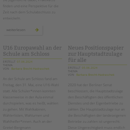
finden und eine Perspektive für die
Zeit nach dem Schulabschluss zu
entwickeln.
berufsorientierung
weiterlesen
an
der
schule
am
wildgarten
U16 Europawahl an der
Neues Positionspapier
in
Schule am Schloss
zur Hauptstadtzulage
kooperation
mit
für alle
outreach
ERSTELLT
07.06.2024
THEMA
ERSTELLT
05.06.2024
VON
Barbara Brecht-Hadraschek
THEMA
VON
Barbara Brecht-Hadraschek
An der Schule am Schloss fand am
Freitag, den 31. Mai, eine U16-Wahl
2020 hat der Berliner Senat
statt. Alle Schüler*innen konnten
beschlossen, die Hauptstadtzulage
klassenweise in der Aula einmal
den Beschäftigten des öffentlichen
durchspielen, was es heißt, wählen
Dienstes und der Eigenbetriebe zu
zu gehen. Mit Wahlkabinen,
zahlen. Die Hauptstadtzulage nur an
Wählerlisten, Wahlurnen und
die Beschäftigten der landeseigenen
Wahlhelfer*innen. Auch an der
Betriebe zu zahlen ist ungerecht.
Gretel-Bergmann
Diese Ungerechtigkeit muss endlich