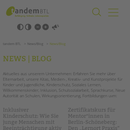
Zum
Navigation
Inhalt
überspringen
springen
Navigation
Barrierefrei-
überspringen
Einstellungen
überspringen
ANGEBOTE
tandem BTL
News/Blog
News/Blog
KITA & FRÜHE HILFEN
NEWS | BLOG
SCHULE & GANZTAG
Grundschulen
Aktuelles aus unserem Unternehmen: Erfahren Sie mehr über
Elternarbeit, unsere Kitas, Medien-, Kreativ- und Kunstprojekte für
Oberschulen
Kinder und Jugendliche, Kinderschutz, Soziales Lernen,
Förderzentren
Willkommenskinder, Inklusion, Schulsozialarbeit, Sprachkurse, Neue
Kollegs
Autorität an Schulen, Wirkungsorientierung, Fortbildungen uvm:
EFöB
Schulbezogene Sozialarbeit
Inklusiver
Zertifikatskurs für
Tagesgruppen
Kinderschutz: Wie Sie
Mentor*innen in
junge Menschen mit
Berlin-Schöneberg:
HILFEN ZUR ERZIEHUNG
Beeinträchtigung aktiv
Den „Lernort Praxis“