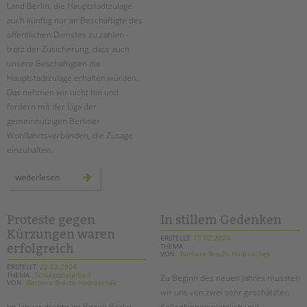
Land Berlin, die Hauptstadtzulage
inklusionsassistent*in
auch künftig nur an Beschäftigte des
öffentlichen Dienstes zu zahlen -
trotz der Zusicherung, dass auch
unsere Beschäftigten die
Hauptstadtzulage erhalten würden.
Das nehmen wir nicht hin und
fordern mit der Liga der
gemeinnützigen Berliner
Wohlfahrtsverbänden, die Zusage
einzuhalten.
hauptstadtzulage
weiterlesen
für
alle!
Proteste gegen
In stillem Gedenken
Kürzungen waren
ERSTELLT
15.02.2024
THEMA
erfolgreich
VON
Barbara Brecht-Hadraschek
ERSTELLT
22.02.2024
THEMA
Schulsozialarbeit
Zu Beginn des neuen Jahres mussten
VON
Barbara Brecht-Hadraschek
wir uns von zwei sehr geschätzten
Im Januar drohte im Bezirk Berlin-
Kolleg*innen plötzlich und