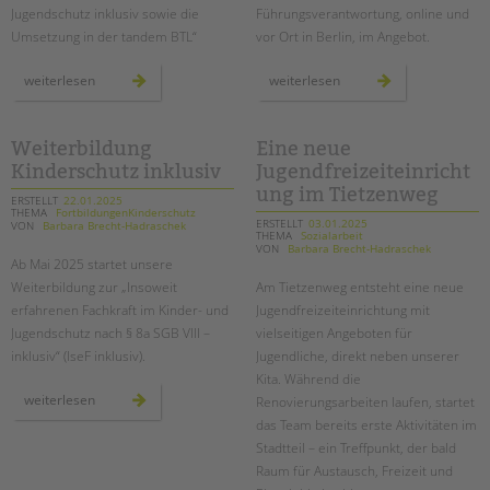
Jugendschutz inklusiv sowie die
Führungsverantwortung, online und
Umsetzung in der tandem BTL“
vor Ort in Berlin, im Angebot.
neue
seminarreihe
weiterlesen
weiterlesen
broschüre:
„führen
basiswissen
als
für
profession“
inklusiven
in
kinder-
der
Weiterbildung
Eine neue
und
akademie
Kinderschutz inklusiv
Jugendfreizeiteinricht
jugendschutz
von
tandem
ung im Tietzenweg
btl
ERSTELLT
22.01.2025
THEMA
FortbildungenKinderschutz
ERSTELLT
03.01.2025
VON
Barbara Brecht-Hadraschek
THEMA
Sozialarbeit
VON
Barbara Brecht-Hadraschek
Ab Mai 2025 startet unsere
Weiterbildung zur „Insoweit
Am Tietzenweg entsteht eine neue
erfahrenen Fachkraft im Kinder- und
Jugendfreizeiteinrichtung mit
Jugendschutz nach § 8a SGB VIII –
vielseitigen Angeboten für
inklusiv“ (
IseF
inklusiv).
Jugendliche, direkt neben unserer
Kita. Während die
weiterbildung
weiterlesen
Renovierungsarbeiten laufen, startet
kinderschutz
inklusiv
das Team bereits erste Aktivitäten im
Stadtteil – ein Treffpunkt, der bald
Raum für Austausch, Freizeit und