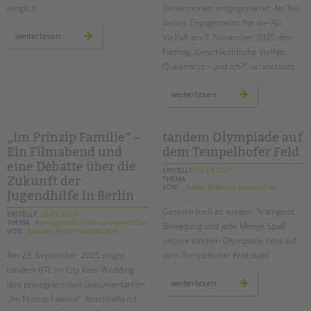
möglich.
Dimensionen entgegenwirkt. Als Teil
dieses Engagements hat die AG
sicher
weiterlesen
Vielfalt am 7. November 2025 den
handeln
im
Fachtag „Geschlechtliche Vielfalt,
kinderschutz:
Queerness – und ich?“ veranstaltet.
weiterbildung
isef
inklusiv
vielfalt
weiterlesen
leben:
tandem
btl
schärft
den
„Im Prinzip Familie“ –
tandem Olympiade auf
blick
Ein Filmabend und
dem Tempelhofer Feld
für
geschlechtliche
eine Debatte über die
vielfalt
ERSTELLT
19.09.2025
in
THEMA
Zukunft der
schule
VON
_Admin B.Brecht-Hadraschek
und
Jugendhilfe in Berlin
jugendhilfe
Gestern hieß es wieder: Teamgeist,
ERSTELLT
25.09.2025
THEMA
KinderschutzSchulsozialarbeitSozialarbeit
Bewegung und jede Menge Spaß –
VON
Barbara Brecht-Hadraschek
unsere tandem Olympiade fand auf
Am 23. September 2025 zeigte
dem Tempelhofer Feld statt!
tandem BTL im City Kino Wedding
tandem
weiterlesen
den preisgekrönten Dokumentarfilm
olympiade
„Im Prinzip Familie“. Anschließend
auf
dem