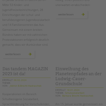
Mitte 53 Kinder- und
unerwartet verabschieden:
Jugendfreizeiteinrichtungen, 28
in
weiterlesen
Einrichtungen der schul- und
stillem
berufsbezogenen Jugendsozialarbeit
gedenken
und 14 Familienzentren das Aus.
Gemeinsam mit einem breiten
Bündnis haben wir mit zahlreichen
Protestaktionen erfolgreich deutlich
gemacht, dass wir #unkürzbar sind.
proteste
weiterlesen
gegen
kürzungen
waren
erfolgreich
Das tandem MAGAZIN
Einweihung des
2023 ist da!
Planetenpfades an der
Ludwig-Cauer-
ERSTELLT
06.02.2024
THEMA
Grundschule
VON
_Admin B.Brecht-Hadraschek
ERSTELLT
18.01.2024
THEMA
Schulsozialarbeit
Kooperationen im Bereich
VON
Barbara Brecht-Hadraschek
Schulbezogene Sozialarbeit,
Sprachförderung für Vorschulkinder,
Am 15. Januar wurde gemeinsam ein