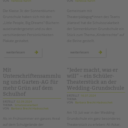
VON
Vanessa Karch
VON
Vanessa Karch
Die Klasse 3c der Sonnenblumen-
Gemeinsam mit
Grunschule haben sich mit den
Theaterpädagog*innen des Teams
„Little People, Big Dreams"-Büchern
¡klartext! hat die Schulsozialarbeit
auseinandergesetzt und zu den
der Sonnenblumen Grundschule ein
verschiedenen Persönlichkeiten
Stück zum Thema „Kinderrechte“ auf
Plakate gestaltet.
die Beine gestellt.
„little
ein
weiterlesen
weiterlesen
people
theaterprojekt
big
zum
dreams“:
thema
plakatausstellung
kinderschutz
an
an
Mit
“Jeder macht, was er
der
der
Unterschriftensammlu
will” – ein Schüler-
sonnenblumen
sonnenblumen-
grundschule
grundschule
ng und Garten-AG für
Theaterstück an der
mehr Grün auf dem
Wedding-Grundschule
Schulhof
ERSTELLT
16.07.2024
THEMA
ERSTELLT
02.09.2024
VON
Barbara Brecht-Hadraschek
THEMA
Schulsozialarbeit
VON
Barbara Brecht-Hadraschek
Am 10. Juli war in der Wedding-
Als im Frühsommer ein ganzes Areal
Grundschule ein ganz besonderes
auf dem Schulgelände der
Theaterstück zu erleben: Ali Askar,