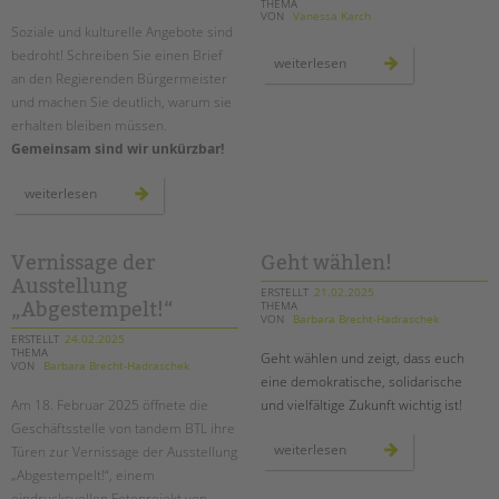
THEMA
VON
Vanessa Karch
Soziale und kulturelle Angebote sind
bedroht! Schreiben Sie einen Brief
wanderausstellung
weiterlesen
an
an den Regierenden Bürgermeister
der
und machen Sie deutlich, warum sie
finkenkrug-
schule:
erhalten bleiben müssen.
ein
zeichen
Gemeinsam sind wir unkürzbar!
gegen
sexualisierte
gewalt
#briefeankai
weiterlesen
–
briefaktion
für
die
soziale
Vernissage der
Geht wählen!
zukunft
Ausstellung
unserer
ERSTELLT
21.02.2025
stadt
THEMA
„Abgestempelt!“
VON
Barbara Brecht-Hadraschek
ERSTELLT
24.02.2025
THEMA
Geht wählen und zeigt, dass euch
VON
Barbara Brecht-Hadraschek
eine demokratische, solidarische
Am 18. Februar 2025 öffnete die
und vielfältige Zukunft wichtig ist!
Geschäftsstelle von tandem BTL ihre
geht
weiterlesen
Türen zur Vernissage der Ausstellung
wählen!
„Abgestempelt!“, einem
eindrucksvollen Fotoprojekt von