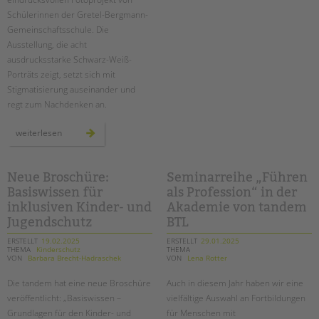
Schülerinnen der Gretel-Bergmann-
Gemeinschaftsschule. Die
Ausstellung, die acht
ausdrucksstarke Schwarz-Weiß-
Porträts zeigt, setzt sich mit
Stigmatisierung auseinander und
regt zum Nachdenken an.
vernissage
weiterlesen
der
ausstellung
„abgestempelt!“
Neue Broschüre:
Seminarreihe „Führen
Basiswissen für
als Profession“ in der
inklusiven Kinder- und
Akademie von tandem
Jugendschutz
BTL
ERSTELLT
19.02.2025
ERSTELLT
29.01.2025
THEMA
Kinderschutz
THEMA
VON
Barbara Brecht-Hadraschek
VON
Lena Rotter
Die tandem hat eine neue Broschüre
Auch in diesem Jahr haben wir eine
veröffentlicht: „Basiswissen –
vielfältige Auswahl an Fortbildungen
Grundlagen für den Kinder- und
für Menschen mit