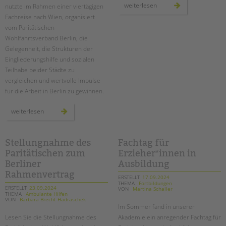
fachtag
weiterlesen
nutzte im Rahmen einer viertägigen
für
Fachreise nach Wien, organisiert
praxismentor*innen
vom Paritätischen
Wohlfahrtsverband Berlin, die
Gelegenheit, die Strukturen der
Eingliederungshilfe und sozialen
Teilhabe beider Städte zu
vergleichen und wertvolle Impulse
für die Arbeit in Berlin zu gewinnen.
fachlicher
weiterlesen
austausch
zwischen
wien
und
berlin
Stellungnahme des
Fachtag für
–
Paritätischen zum
Erzieher*innen in
erfahrungsbericht
Berliner
Ausbildung
Rahmenvertrag
ERSTELLT
17.09.2024
THEMA
Fortbildungen
ERSTELLT
23.09.2024
VON
Martina Schaller
THEMA
Ambulante Hilfen
VON
Barbara Brecht-Hadraschek
Im Sommer fand in unserer
Lesen Sie die Stellungnahme des
Akademie ein anregender Fachtag für