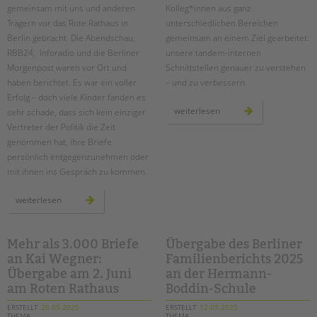
gemeinsam mit uns und anderen
Kolleg*innen aus ganz
Trägern vor das Rote Rathaus in
unterschiedlichen Bereichen
Berlin gebracht. Die Abendschau,
gemeinsam an einem Ziel gearbeitet:
RBB24, Inforadio und die Berliner
unsere tandem-internen
Morgenpost waren vor Ort und
Schnittstellen genauer zu verstehen
haben berichtet. Es war ein voller
– und zu verbessern.
Erfolg – doch viele Kinder fanden es
schnittstellengespräche:
weiterlesen
sehr schade, dass sich kein einziger
bereichsübergreifender
Vertreter der Politik die Zeit
austausch
auf
genommen hat, ihre Briefe
augenhöhe
persönlich entgegenzunehmen oder
mit ihnen ins Gespräch zu kommen.
mehr
weiterlesen
als
3.000
stimmen
für
die
Mehr als 3.000 Briefe
Übergabe des Berliner
kinder:
an Kai Wegner:
Familienberichts 2025
briefe
an
Übergabe am 2. Juni
an der Hermann-
kai
wegner
am Roten Rathaus
Boddin-Schule
ERSTELLT
26.05.2025
ERSTELLT
12.05.2025
THEMA
THEMA