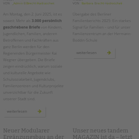
VON
_Admin B.Brecht-Hadraschek
VON
Barbara Brecht-Hadraschek
Am Montag, den 2. Juni 2025, ist es
Übergabe des Berliner
soweit: Mehr als
3.000 persönlich
Familienberichts 2025: Ein starkes
geschriebene Briefe
von Kindern,
Signal für Familien – und für unser
Jugendlichen, Familien, anderen
Familienzentrum an der Hermann-
Betroffenen und Fachkräften aus
Boddin
-Schule
ganz Berlin werden für den
übergabe
weiterlesen
Regierenden Bürgermeister Kai
des
Wegner übergeben. Die Briefe
berliner
familienberichts
zeigen eindrücklich, warum soziale
2025
an
und kulturelle Angebote wie
der
hermann-
Schulsozialarbeit, Jugendclubs,
boddin-
Familienzentren und Kulturprojekte
schule
unverzichtbar für die Zukunft
unserer Stadt sind.
mehr
weiterlesen
als
3.000
briefe
an
kai
Neuer Modularer
Unser neues tandem
wegner:
Ergänzungsbau an der
MAGAZIN ist da – Jetzt
übergabe