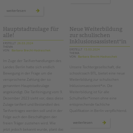
videoclips
aus
dem
video-
weiterlesen
kita-
doku:
alltag
die
bienen-
ag
an
Hauptstadtzulage für
Neue Weiterbildung
der
alle!
zur schulischen
adolf-
reichwein-
Inklusionsassistent*in
schule
ERSTELLT
26.03.2024
in
THEMA
neukölln
ERSTELLT
15.03.2024
VON
Barbara Brecht-Hadraschek
THEMA
VON
Barbara Brecht-Hadraschek
Im Zuge der Tarifverhandlungen des
Landes Berlin hatte sich endlich
Unsere Tochtergesellschaft, die
Bewegung in der Frage um die
schoolcoach BTL, bietet eine neue
versprochene Zahlung der so
Weiterbildung zur schulischen
genannten Hauptstadtzulage
Inklusionsassistent*in. Die
angekündigt. Die Tarifeinigung vom 9.
Weiterbildung ist für alle
Dezember 2023 sieht vor, dass diese
Schulhelfer*innen ohne eine
Zulage tarifiert und Bestandteil des
entsprechende fachliche
Tarifvertrages werden soll und in der
Qualifikation in Berlin verpflichtend.
Folge auch den Beschäftigten der
neue
weiterlesen
freien Träger zustehen wird. Wie
weiterbildung
jetzt jedoch bekannt wurde, plant das
zur
schulischen