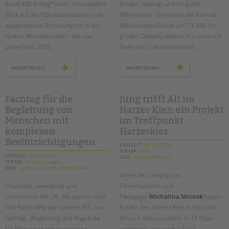
tandem international
Rund 330 Kolleg*innen, traumhafter
Kreativ, bewegt und
im guten
Blick auf die Oberbaumbrücke und
Miteinander
: So feierte die Konrad-
KARRIERE
ausgelassene Stimmung bis in die
Wachsmann-Schule am 13. Mai ihr
Stellenangebote
späten Abendstunden - das war
großes Doppeljubiläum mit unserem
unser Fest 2026.
Team der Schulsozialarbeit.
tandem als Arbeitgeberin
NEWS/BLOG
sommer,
im
weiterlesen
weiterlesen
sonne,
zeichen
spreeufer:
der
das
gemeinschaft:
war
der
unser
konrad-
Fachtag für die
Jung trifft Alt im
unkuerzbar
tandem
wachsmann-
Begleitung von
Harzer Kiez: ein Projekt
btl
werte-
Briefe an Kai
sommerfest
tag
Menschen mit
im Treffpunkt
2026!
komplexen
Harzerkiez
PRESSE
Beeinträchtigungen
ERSTELLT
30.04.2026
THEMA
Kita
ERSTELLT
09.06.2026
VON
Vanessa Karch
Magazin
THEMA
Fortbildungen
VON
Barbara Brecht-Hadraschek
KONTAKT
Unter der Leitung von
Praxisnah, bewegend und
Filmemacherin und
Impressum
vernetzend: Am 26. Mai kamen über
Pädagogin
Michalina Mrozek
haben
Datenschutz
100 Fachkräfte der tandem BTL zum
Kinder den Harzer Kiez in Neukölln
Hinweisgebersystem
Fachtag „Begleitung und Angebote
filmisch dokumentiert. In 15 Clips
Intranet
für Menschen mit komplexen
zeigen sie, wie wertvoll der