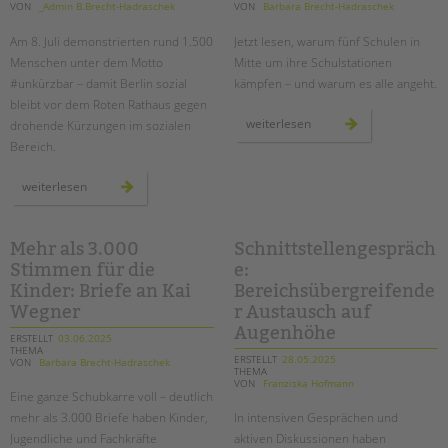
VON
_Admin B.Brecht-Hadraschek
VON
Barbara Brecht-Hadraschek
Am
8. Juli
demonstrierten rund 1.500
Jetzt lesen, warum fünf Schulen in
Menschen unter dem Motto
Mitte um ihre Schulstationen
#unkürzbar – damit Berlin sozial
kämpfen – und warum es alle angeht.
bleibt vor dem Roten Rathaus gegen
schulstationen
weiterlesen
drohende Kürzungen im sozialen
mitte
Bereich.
in
gefahr
–
ein
demo
weiterlesen
gemeinsames
#unkürzbar:
plädoyer
für
für
den
ihren
erhalt
erhalt
der
Mehr als 3.000
Schnittstellengespräch
sozialen
Stimmen für die
e:
infrastruktur
–
Kinder: Briefe an Kai
Bereichsübergreifende
auch
an
Wegner
r Austausch auf
schulen!
Augenhöhe
ERSTELLT
03.06.2025
THEMA
ERSTELLT
28.05.2025
VON
Barbara Brecht-Hadraschek
THEMA
VON
Franziska Hofmann
Eine ganze Schubkarre voll – deutlich
mehr als 3.000 Briefe haben Kinder,
In intensiven Gesprächen und
Jugendliche und Fachkräfte
aktiven Diskussionen haben