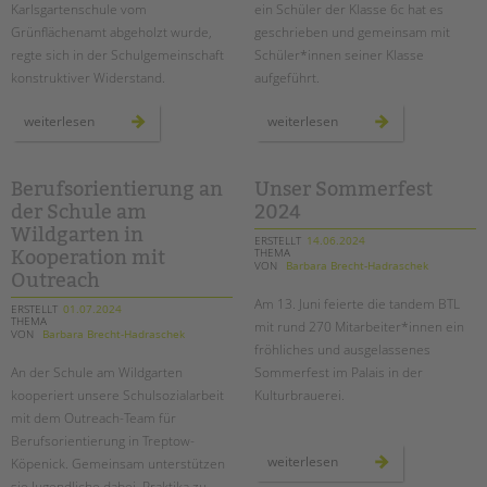
Karlsgartenschule vom
ein Schüler der Klasse 6c hat es
Grünflächenamt abgeholzt wurde,
geschrieben und gemeinsam mit
regte sich in der Schulgemeinschaft
Schüler*innen seiner Klasse
konstruktiver Widerstand.
aufgeführt.
mit
“jeder
weiterlesen
weiterlesen
unterschriftensammlung
macht,
und
was
garten-
er
ag
will”
für
–
Berufsorientierung an
Unser Sommerfest
mehr
ein
der Schule am
2024
grün
schüler-
auf
theaterstück
Wildgarten in
dem
an
ERSTELLT
14.06.2024
schulhof
der
THEMA
Kooperation mit
wedding-
VON
Barbara Brecht-Hadraschek
grundschule
Outreach
Am 13. Juni feierte die tandem BTL
ERSTELLT
01.07.2024
THEMA
mit rund 270 Mitarbeiter*innen ein
VON
Barbara Brecht-Hadraschek
fröhliches und ausgelassenes
An der Schule am Wildgarten
Sommerfest im Palais in der
kooperiert unsere Schulsozialarbeit
Kulturbrauerei.
mit dem Outreach-Team für
Berufsorientierung in Treptow-
unser
weiterlesen
Köpenick. Gemeinsam unterstützen
sommerfest
sie Jugendliche dabei, Praktika zu
2024