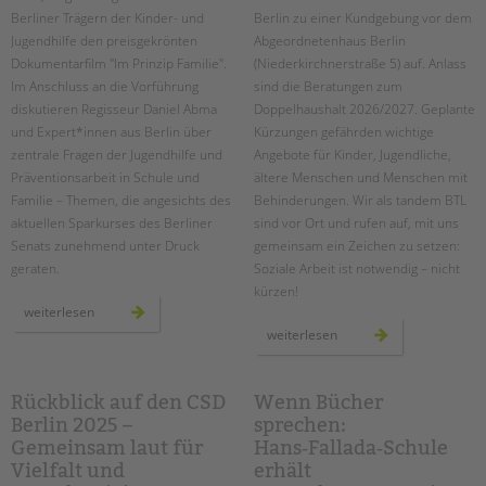
Berliner Trägern der Kinder- und
Berlin zu einer Kundgebung vor dem
Jugendhilfe den preisgekrönten
Abgeordnetenhaus Berlin
Dokumentarfilm "Im Prinzip Familie".
(Niederkirchnerstraße 5) auf. Anlass
Im Anschluss an die Vorführung
sind die Beratungen zum
diskutieren Regisseur Daniel Abma
Doppelhaushalt 2026/2027. Geplante
und Expert*innen aus Berlin über
Kürzungen gefährden wichtige
zentrale Fragen der Jugendhilfe und
Angebote für Kinder, Jugendliche,
Präventionsarbeit in Schule und
ältere Menschen und Menschen mit
Familie – Themen, die angesichts des
Behinderungen. Wir als tandem BTL
aktuellen Sparkurses des Berliner
sind vor Ort und rufen auf, mit uns
Senats zunehmend unter Druck
gemeinsam ein Zeichen zu setzen:
geraten.
Soziale Arbeit ist notwendig – nicht
kürzen!
film
weiterlesen
&
kundgebung
weiterlesen
gespräch
für
„im
ein
prinzip
soziales
familie“
berlin
im
am
Rückblick auf den CSD
Wenn Bücher
city
11.
kino
Berlin 2025 –
sprechen:
september
wedding
2025
Gemeinsam laut für
Hans‑Fallada‑Schule
Vielfalt und
erhält