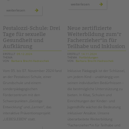
offener
weiterlesen
brief
unser
weiterlesen
der
laufjahr
agen
–
78
mit
sportlichem
teamgeist
Pestalozzi-Schule: Drei
Neue zertifizierte
durch
Tage für sexuelle
Weiterbildung zum*r
berlin
Gesundheit und
Facherzieher*in für
Aufklärung
Teilhabe und Inklusion
ERSTELLT
09.12.2024
ERSTELLT
14.11.2024
THEMA
THEMA
Fortbildungen
VON
Barbara Brecht-Hadraschek
VON
Barbara Brecht-Hadraschek
Vom 05. bis 07. November 2024 fand
Inklusive Pädagogik ist der Schlüssel,
an der Pestalozzi-Schule, einer
um jedem Kind – unabhängig von
Grundschule und einem
seinen individuellen Bedürfnissen –
sonderpädagogischen
die bestmögliche Unterstützung zu
Förderzentrum mit den
bieten. In Kitas, Schulen und
Schwerpunkten „Geistige
Einrichtungen der Kinder- und
Entwicklung“ und „Lernen“, das
Jugendhilfe wächst die Bedeutung
interaktive Präventionsprojekt
inklusiver Ansätze. Unsere
„LIEBESLEBEN“ statt.
überarbeitete Weiterbildung
“Facherzieher*in für Teilhabe und