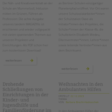
Die Näh- und Kreativwerkstatt an der
an Berliner Schulen einzigartiger
Schule am Mummelsoll, Inklusion
Planetenpfad eröffnet. ­Vor Ort waren
mitten im Grünen, Führen als
unsere Schulsozialarbeiter*innen
Profession: Die achte Ausgabe
der Schulstation Oase als
unseres tandem MAGAZINs ist
Initiator*innen des Projektes, die
erschienen und wieder vollgepackt
Schüler*innen der Klasse 4b, die
mit vielen spannenden Themen aus
Schulleiterin Elisabeth Wedeu,
unseren Projekten und
Elternvertreter*innen, Lehrer*innen
Einrichtungen. Als PDF schon hier
sowie leitende Vertreter*innen aus
zum kostenlosen Download!
dem Bezirksamt.
das
weiterlesen
tandem
magazin
einweihung
weiterlesen
2023
des
ist
planetenpfades
da!
an
der
ludwig-
Drohende
Weihnachten in den
cauer-
Schließungen von
Ambulanten Hilfen
grundschule
Einrichtungen in der
ERSTELLT
22.12.2023
THEMA
Kinder- und
VON
Barbara Brecht-Hadraschek
Jugendhilfe und
Familienförderung im
In den Ambulanten Hilfen der