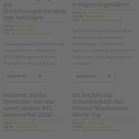
am
erfolgreich gestalten
EINGLIEDERUNGSHILFE
Einrichtungsschutzkon
ERSTELLT
10.07.2026
THEMA
Fortbildungen
zept beteiligen
VON
Barbara Brecht-Hadraschek
BETREUTES WOHNEN
ERSTELLT
20.07.2026
THEMA
Kinderschutz
Stärken Sie Ihre Professionalität als
VON
Barbara Brecht-Hadraschek
Mentor*in: Unser praxisnaher
TANDEM BTL AKADEMIE
Neue kostenlose Praxisempfehlung
Zertifikatskurs „Lernort Praxis“
Zertfikatskurse
mit barrierefreien Methoden &
startet im September 2026 in Berlin-
METACOM-Symbolen (© Annette
Schöneberg – jetzt informieren und
Seminarkalender
Kietzinger) für Kita und Schule.
anmelden!
Seminarräume
Suchen
inklusiver
zertifikatskurs
weiterlesen
weiterlesen
STADTTEILARBEIT
kinderschutz:
für
wie
mentor*innen
sie
in
junge
berlin-
PROFIL | LEITBILD
menschen
schöneberg:
Sommer, Sonne,
Im Zeichen der
mit
den
Spreeufer: Das war
Gemeinschaft: Der
Bereiche im Überblick
beeinträchtigung
„lernort
aktiv
praxis“
unser tandem BTL
Konrad-Wachsmann-
am
erfolgreich
Kinder- und Jugendschutz
einrichtungsschutzkonzept
gestalten
Sommerfest 2026!
Werte-Tag
beteiligen
Unsere Videos
ERSTELLT
29.06.2026
ERSTELLT
15.06.2026
Gesellschafter VdK
THEMA
tandem intern
THEMA
Schulsozialarbeit
VON
Barbara Brecht-Hadraschek
VON
Barbara Brecht-Hadraschek
schoolcoach BTL