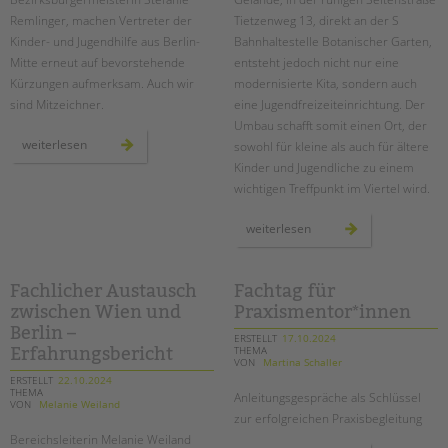
Remlinger, machen Vertreter der
Tietzenweg 13, direkt an der S
Kinder- und Jugendhilfe aus Berlin-
Bahnhaltestelle Botanischer Garten,
Mitte erneut auf bevorstehende
entsteht jedoch nicht nur eine
Kürzungen aufmerksam. Auch wir
modernisierte Kita, sondern auch
sind Mitzeichner.
eine Jugendfreizeiteinrichtung. Der
Umbau schafft somit einen Ort, der
erneut
weiterlesen
sowohl für kleine als auch für ältere
drohende
kürzungen
Kinder und Jugendliche zu einem
in
wichtigen Treffpunkt im Viertel wird.
der
kinder-
und
jugendhilfe
ein
weiterlesen
–
neuer
ein
ort
offener
für
brief
entfaltung:
die
Fachlicher Austausch
Fachtag für
kita
zwischen Wien und
Praxismentor*innen
tietzenweg
in
Berlin –
steglitz-
ERSTELLT
17.10.2024
zehlendorf
THEMA
Erfahrungsbericht
VON
Martina Schaller
ERSTELLT
22.10.2024
THEMA
Anleitungsgespräche als Schlüssel
VON
Melanie Weiland
zur erfolgreichen Praxisbegleitung
Bereichsleiterin Melanie Weiland