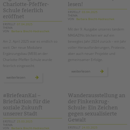
am
Charlotte-Pfeffer-
lesen!
2.
juni
Schule feierlich
am
ERSTELLT
03.04.2025
roten
THEMA
eröffnet
rathaus
VON
Barbara Brecht-Hadraschek
ERSTELLT
07.04.2025
THEMA
Mit der 9. Ausgabe unseres tandem
VON
Barbara Brecht-Hadraschek
MAGAZINs blicken wir auf ein
Am 2. April 2025 war es endlich so
bewegtes Jahr 2024 zurück – ein Jahr
weit: Der neue Modulare
voller Herausforderungen, Proteste,
Ergänzungsbau (MEB) an der
aber auch neuer Projekte und
Charlotte-Pfeffer-Schule wurde
gemeinsamer Erfolge.
feierlich eingeweiht.
unser
weiterlesen
neues
neuer
weiterlesen
tandem
modularer
magazin
ergänzungsbau
ist
an
da
der
–
charlotte-
#BriefeanKai –
Wanderausstellung an
jetzt
pfeffer-
lesen!
Briefaktion für die
der Finkenkrug-
schule
feierlich
soziale Zukunft
Schule: Ein Zeichen
eröffnet
unserer Stadt
gegen sexualisierte
Gewalt
ERSTELLT
25.03.2025
THEMA
ERSTELLT
24.03.2025
VON
Barbara Brecht-Hadraschek