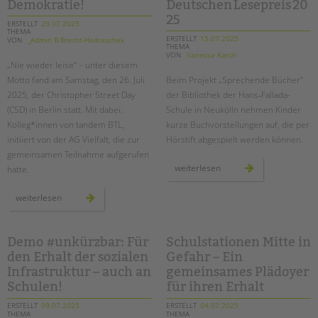
Demokratie!
Deutschen Lesepreis 20
25
ERSTELLT
29.07.2025
THEMA
ERSTELLT
15.07.2025
VON
_Admin B.Brecht-Hadraschek
THEMA
VON
Vanessa Karch
„Nie wieder leise“ – unter diesem
Motto fand am Samstag, den 26. Juli
Beim Projekt „Sprechende Bücher“
2025, der Christopher Street Day
der Bibliothek der Hans‑Fallada-
(CSD) in Berlin statt. Mit dabei:
Schule in Neukölln nehmen Kinder
Kolleg*innen von tandem BTL,
kurze Buchvorstellungen auf, die per
initiiert von der AG Vielfalt, die zur
Hörstift abgespielt werden können.
gemeinsamen Teilnahme aufgerufen
wenn
weiterlesen
hatte.
bücher
sprechen:
hans‑fallada‑schule
rückblick
weiterlesen
erhält
auf
deutschen lesepreis 202
den
csd
berlin
2025
Demo #unkürzbar: Für
Schulstationen Mitte in
–
den Erhalt der sozialen
Gefahr – Ein
gemeinsam
laut
Infrastruktur – auch an
gemeinsames Plädoyer
für
vielfalt
Schulen!
für ihren Erhalt
und
demokratie!
ERSTELLT
09.07.2025
ERSTELLT
04.07.2025
THEMA
THEMA