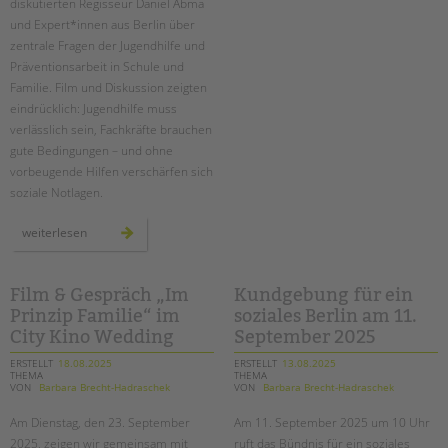
diskutierten Regisseur Daniel Abma
tempelhofer
feld
und Expert*innen aus Berlin über
zentrale Fragen der Jugendhilfe und
Präventionsarbeit in Schule und
Familie. Film und Diskussion zeigten
eindrücklich: Jugendhilfe muss
verlässlich sein, Fachkräfte brauchen
gute Bedingungen – und ohne
vorbeugende Hilfen verschärfen sich
soziale Notlagen.
„im
weiterlesen
prinzip
familie“
–
ein
filmabend
Film & Gespräch „Im
Kundgebung für ein
und
Prinzip Familie“ im
soziales Berlin am 11.
eine
debatte
City Kino Wedding
September 2025
über
die
zukunft
ERSTELLT
18.08.2025
ERSTELLT
13.08.2025
der
THEMA
THEMA
jugendhilfe
VON
Barbara Brecht-Hadraschek
VON
Barbara Brecht-Hadraschek
in
berlin
Am Dienstag, den 23. September
Am 11. September 2025 um 10 Uhr
2025, zeigen wir gemeinsam mit
ruft das Bündnis für ein soziales