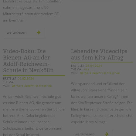
Laufstrecke begeistert mitjubelten,
song“
an
nahmen insgesamt rund 90
der
schule
Mitarbeiter*innen der tandem BTL
am
park
am Event teil.
sieben
weiterlesen
tandem-
staffeln
beim
lauf
der
Video-Doku: Die
Lebendige Videoclips
berliner
Bienen-AG an der
aus dem Kita-Alltag
wasserbetriebe
Adolf-Reichwein-
ERSTELLT
25.04.2024
THEMA
Kita
Schule in Neukölln
VON
Barbara Brecht-Hadraschek
ERSTELLT
06.05.2024
THEMA
Wie spannend und erfüllend der
VON
Barbara Brecht-Hadraschek
Alltag von Kitaerzieher*innen sein
An der Adolf-Reichwein-Schule gibt
kann, wollten unsere Kolleg*innen
es eine Bienen-AG, die gemeinsam
der Kita Treptower Straße zeigen. Die
mehrere Bienenvölker an der Schule
Idee: In kurzen Videoclips zeigen die
betreut. Eine Doku begleitet die
Kolleg*innen selbst unterschiedliche
Schüler*innen und unseren
Aspekte ihres Alltags.
Schulsozialarbeiter Uwe Grohmann
lebendige
weiterlesen
bei der Schul-Imkerei.