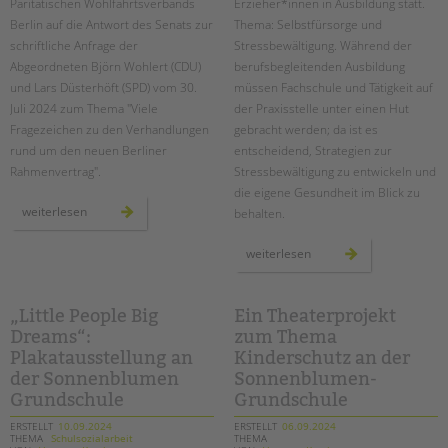
Paritätischen Wohlfahrtsverbands
Erzieher*innen in Ausbildung
statt.
Berlin auf die Antwort des Senats zur
Thema: Selbstfürsorge und
schriftliche Anfrage der
Stressbewältigung. Während der
Abgeordneten Björn Wohlert (CDU)
berufsbegleitenden Ausbildung
und Lars Düsterhöft (SPD) vom 30.
müssen Fachschule und Tätigkeit auf
Juli 2024 zum Thema "Viele
der Praxisstelle unter einen Hut
Fragezeichen zu den Verhandlungen
gebracht werden; da ist es
rund um den neuen Berliner
entscheidend, Strategien zur
Rahmenvertrag".
Stressbewältigung zu entwickeln und
die eigene Gesundheit im Blick zu
stellungnahme
weiterlesen
behalten.
des
paritätischen
zum
fachtag
weiterlesen
berliner
für
rahmenvertrag
erzieher*innen
in
ausbildung
„Little People Big
Ein Theaterprojekt
Dreams“:
zum Thema
Plakatausstellung an
Kinderschutz an der
der Sonnenblumen
Sonnenblumen-
Grundschule
Grundschule
ERSTELLT
10.09.2024
ERSTELLT
06.09.2024
THEMA
Schulsozialarbeit
THEMA