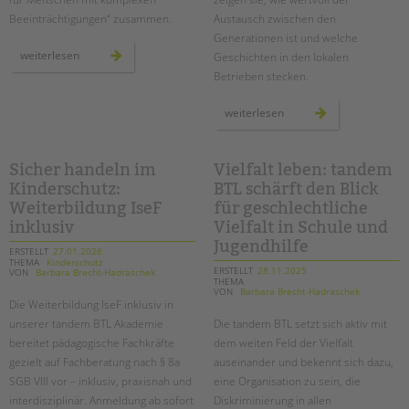
Beeinträchtigungen“ zusammen.
Austausch zwischen den
Generationen ist und welche
fachtag
weiterlesen
Geschichten in den lokalen
für
die
Betrieben stecken.
begleitung
von
menschen
jung
weiterlesen
mit
trifft
komplexen
alt
beeinträchtigungen
im
harzer
kiez:
Sicher handeln im
Vielfalt leben: tandem
ein
Kinderschutz:
BTL schärft den Blick
projekt
im
Weiterbildung IseF
für geschlechtliche
treffpunkt
harzerkiez
inklusiv
Vielfalt in Schule und
Jugendhilfe
ERSTELLT
27.01.2026
THEMA
Kinderschutz
ERSTELLT
28.11.2025
VON
Barbara Brecht-Hadraschek
THEMA
VON
Barbara Brecht-Hadraschek
Die Weiterbildung IseF inklusiv in
unserer tandem BTL Akademie
Die tandem BTL setzt sich aktiv mit
bereitet pädagogische Fachkräfte
dem weiten Feld der Vielfalt
gezielt auf Fachberatung nach § 8a
auseinander und bekennt sich dazu,
SGB VIII vor – inklusiv, praxisnah und
eine Organisation zu sein, die
interdisziplinär. Anmeldung ab sofort
Diskriminierung in allen