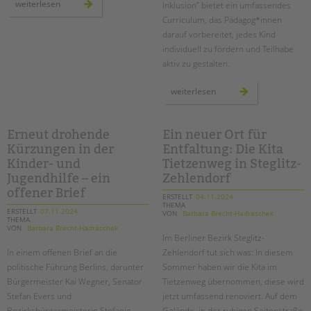
pestalozzi-
weiterlesen
Inklusion” bietet ein umfassendes
schule:
drei
Curriculum, das Pädagog*innen
tage
darauf vorbereitet, jedes Kind
für
sexuelle
individuell zu fördern und Teilhabe
gesundheit
und
aktiv zu gestalten.
aufklärung
neue
weiterlesen
zertifizierte
weiterbildung
zum*r
facherzieher*in
für
Erneut drohende
Ein neuer Ort für
teilhabe
Kürzungen in der
Entfaltung: Die Kita
und
inklusion
Kinder- und
Tietzenweg in Steglitz-
Jugendhilfe – ein
Zehlendorf
offener Brief
ERSTELLT
04.11.2024
THEMA
ERSTELLT
07.11.2024
VON
Barbara Brecht-Hadraschek
THEMA
VON
Barbara Brecht-Hadraschek
Im Berliner Bezirk Steglitz-
In einem offenen Brief an die
Zehlendorf tut sich was: In diesem
politische Führung Berlins, darunter
Sommer haben wir die Kita im
Bürgermeister Kai Wegner, Senator
Tietzenweg übernommen, diese wird
Stefan Evers und
jetzt umfassend renoviert. Auf dem
Bezirksbürgermeisterin Stefanie
Gelände, in der ruhigen Seitenstraße