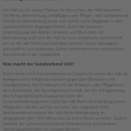
EINGLIEDERUNGSHILFE
Der VdK ist ein starker Partner für Menschen, die Hilfe brauchen.
Ob Rente, Behinderung, Unfallfolgen oder Pflege – der Sozialverband
VdK Berlin-Brandenburg berät und vertritt seine Mitglieder in allen
BETREUTES WOHNEN
sozialrechtlichen Angelegenheiten. Durch die konkrete
Unterstützung von Älteren, Kranken und Menschen mit
TANDEM BTL AKADEMIE
Behinderung setzt sich der VdK für eine solidarische Gesellschaft
ein, an der alle Menschen teilhaben können. Durch Kampagnen
Zertfikatskurse
verschafft er sich politisches Gehör und fordert einen drastischen
Seminarkalender
Kurswechsel in der Sozialpolitik.
Seminarräume
Was macht der
Sozialverband VdK?
Durch seine hohe Fachkompetenz im Sozialrecht vertritt der VdK die
STADTTEILARBEIT
Anliegen seiner Mitglieder wirksam gegenüber Behörden und
Sozialgerichten. Bei Problemen mit der Kranken- oder Pflegekasse,
PROFIL | LEITBILD
dem Arbeitsamt, der Berufsgenossenschaft, bei der Antragstellung
des Schwerbehindertenausweises oder der
Bereiche im Überblick
Erwerbsminderungsrente steht der VdK Berlin-Brandenburg seinen
Kinder- und Jugendschutz
Mitgliedern mit Rat und Tat zur Seite. Von insgesamt 2542
Unsere Videos
Rechtsverfahren konnte der VdK Berlin-Brandenburg im
Gesellschafter VdK
vergangenen Jahr 1497 Menschen zu ihrem Recht verhelfen. Zudem
betreibt der Landesverband Berlin-Brandenburg verschiedene
schoolcoach BTL
Tochtergesellschaften im sozialen Bereich.