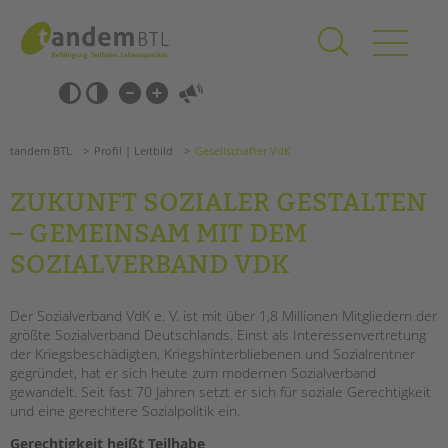
Zum
Navigation
Inhalt
überspringen
springen
Navigation
Barrierefrei-
überspringen
Einstellungen
überspringen
ANGEBOTE
tandem BTL
Profil | Leitbild
Gesellschafter VdK
KITA & FRÜHE HILFEN
ZUKUNFT SOZIALER GESTALTEN
SCHULE & GANZTAG
– GEMEINSAM MIT DEM
Grundschulen
SOZIALVERBAND VDK
Oberschulen
Förderzentren
Der Sozialverband VdK e. V. ist mit über 1,8 Millionen Mitgliedern der
Kollegs
größte Sozialverband Deutschlands. Einst als Interessenvertretung
EFöB
der Kriegsbeschädigten, Kriegshinterbliebenen und Sozialrentner
gegründet, hat er sich heute zum modernen Sozialverband
Schulbezogene Sozialarbeit
Suchen
gewandelt. Seit fast 70 Jahren setzt er sich für soziale Gerechtigkeit
Tagesgruppen
und eine gerechtere Sozialpolitik ein.
HILFEN ZUR ERZIEHUNG
Gerechtigkeit heißt Teilhabe