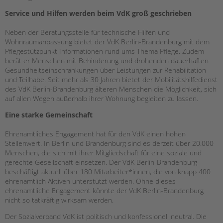
tandem international
Service und Hilfen werden beim VdK groß geschrieben
KARRIERE
Neben der Beratungsstelle für technische Hilfen und
Stellenangebote
Wohnraumanpassung bietet der VdK Berlin-Brandenburg mit dem
tandem als Arbeitgeberin
Pflegestützpunkt Informationen rund ums Thema Pflege. Zudem
berät er Menschen mit Behinderung und drohenden dauerhaften
NEWS/BLOG
Gesundheitseinschränkungen über Leistungen zur Rehabilitation
und Teilhabe. Seit mehr als 30 Jahren bietet der Mobilitätshilfedienst
unkuerzbar
des VdK Berlin-Brandenburg älteren Menschen die Möglichkeit, sich
Briefe an Kai
auf allen Wegen außerhalb ihrer Wohnung begleiten zu lassen.
Eine starke Gemeinschaft
PRESSE
Ehrenamtliches Engagement hat für den VdK einen hohen
Magazin
Stellenwert. In Berlin und Brandenburg sind es derzeit über 20.000
KONTAKT
Menschen, die sich mit ihrer Mitgliedschaft für eine soziale und
gerechte Gesellschaft einsetzen. Der VdK Berlin-Brandenburg
Impressum
beschäftigt aktuell über 180 Mitarbeiter*innen, die von knapp 400
Datenschutz
ehrenamtlich Aktiven unterstützt werden. Ohne dieses
ehrenamtliche Engagement könnte der VdK Berlin-Brandenburg
Hinweisgebersystem
nicht so tatkräftig wirksam werden.
Intranet
Der Sozialverband VdK ist politisch und konfessionell neutral. Die