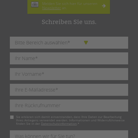
Melden Sie sich hier für unseren
Newsletter
an.
Schreiben Sie uns.
Pflichtfeld
Sie erklären sich damit einverstanden, dass Ihre Daten zur Bearbeitung
Ihres Anliegens verwendet werden. Informationen und Widerrufshinweise
finden Sie in der
Datenschutzinformation
.
*