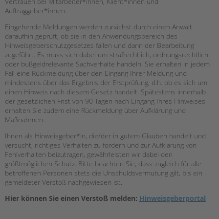
Vertrauen bei Mitarbeiter*innen, Klient*innen und
Auftraggeber*innen.
EINGLIEDERUNGSHILFE
Eingehende Meldungen werden zunächst durch einen Anwalt
daraufhin geprüft, ob sie in den Anwendungsbereich des
BETREUTES WOHNEN
Hinweisgeberschutzgesetzes fallen und dann der Bearbeitung
zugeführt. Es muss sich dabei um strafrechtlich, ordnungsrechtlich
TANDEM BTL AKADEMIE
oder bußgeldrelevante Sachverhalte handeln. Sie erhalten in jedem
Fall eine Rückmeldung über den Eingang Ihrer Meldung und
Zertfikatskurse
mindestens über das Ergebnis der Erstprüfung, d.h. ob es sich um
Seminarkalender
einen Hinweis nach diesem Gesetz handelt. Spätestens innerhalb
der gesetzlichen Frist von 90 Tagen nach Eingang Ihres Hinweises
Seminarräume
erhalten Sie zudem eine Rückmeldung über Aufklärung und
Maßnahmen.
STADTTEILARBEIT
Ihnen als Hinweisgeber*in, die/der in gutem Glauben handelt und
versucht, richtiges Verhalten zu fördern und zur Aufklärung von
PROFIL | LEITBILD
Fehlverhalten beizutragen, gewährleisten wir dabei den
Bereiche im Überblick
größtmöglichen Schutz. Bitte beachten Sie, dass zugleich für alle
betroffenen Personen stets die Unschuldsvermutung gilt, bis ein
Kinder- und Jugendschutz
gemeldeter Verstoß nachgewiesen ist.
Unsere Videos
Gesellschafter VdK
Hier können Sie einen Verstoß melden:
Hinweisgeberportal
schoolcoach BTL