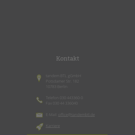
Kontakt
tandem BTL gGmbH
Potsdamer Str. 182
10783 Berlin
Telefon 030 443360-0
Fax 030 44 336040
E-Mail:
office@tandembtl.de
Karriere