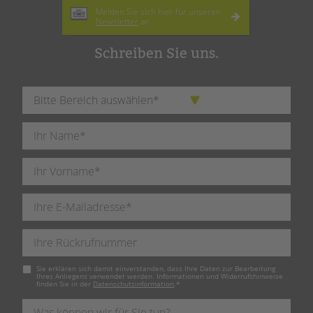
Melden Sie sich hier für unseren
Newsletter
an.
Schreiben Sie uns.
Pflichtfeld
Sie erklären sich damit einverstanden, dass Ihre Daten zur Bearbeitung
Ihres Anliegens verwendet werden. Informationen und Widerrufshinweise
finden Sie in der
Datenschutzinformation
.
*