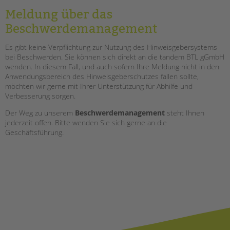
tandem international
Meldung über das
KARRIERE
Beschwerdemanagement
Stellenangebote
Es gibt keine Verpflichtung zur Nutzung des Hinweisgebersystems
tandem als Arbeitgeberin
bei Beschwerden. Sie können sich direkt an die tandem BTL gGmbH
wenden. In diesem Fall, und auch sofern Ihre Meldung nicht in den
NEWS/BLOG
Anwendungsbereich des Hinweisgeberschutzes fallen sollte,
möchten wir gerne mit Ihrer Unterstützung für Abhilfe und
unkuerzbar
Verbesserung sorgen.
Briefe an Kai
Der Weg zu unserem
Beschwerdemanagement
steht Ihnen
jederzeit offen. Bitte wenden Sie sich gerne an die
PRESSE
Geschäftsführung.
Magazin
KONTAKT
Impressum
Datenschutz
Hinweisgebersystem
Intranet