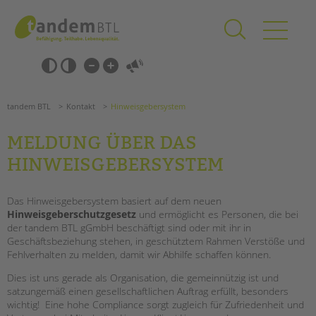
Zum
Navigation
Inhalt
überspringen
springen
Navigation
Barrierefrei-
überspringen
Einstellungen
überspringen
ANGEBOTE
tandem BTL
Kontakt
Hinweisgebersystem
KITA & FRÜHE HILFEN
MELDUNG ÜBER DAS
SCHULE & GANZTAG
HINWEISGEBERSYSTEM
Grundschulen
Oberschulen
Das Hinweisgebersystem basiert auf dem neuen
Förderzentren
Hinweisgeberschutzgesetz
und ermöglicht es Personen, die bei
der tandem BTL gGmbH beschäftigt sind oder mit ihr in
Kollegs
Geschäftsbeziehung stehen, in geschütztem Rahmen Verstöße und
EFöB
Fehlverhalten zu melden, damit wir Abhilfe schaffen können.
Suchen
Schulbezogene Sozialarbeit
Dies ist uns gerade als Organisation, die gemeinnützig ist und
Tagesgruppen
satzungemäß einen gesellschaftlichen Auftrag erfüllt, besonders
wichtig! Eine hohe Compliance sorgt zugleich für Zufriedenheit und
HILFEN ZUR ERZIEHUNG