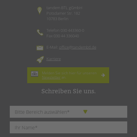
tandem BTL gGmbH
Potsdamer Str. 182
10783 Berlin
Telefon 030 443360-0
Fax 030 44 336040
E-Mail:
office@tandembtl.de
Karriere
Melden Sie sich hier für unseren
Newsletter
an.
Schreiben Sie uns.