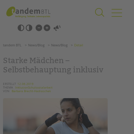
Zum
Navigation
Inhalt
überspringen
springen
Navigation
Barrierefrei-
überspringen
Einstellungen
überspringen
ANGEBOTE
tandem BTL
News/Blog
News/Blog
Detail
KITA & FRÜHE HILFEN
Starke Mädchen –
SCHULE & GANZTAG
Selbstbehauptung inklusiv
Grundschulen
Oberschulen
ERSTELLT
12.06.2019
THEMA
InklusionSchulsozialarbeit
Förderzentren
VON
Barbara Brecht-Hadraschek
Kollegs
EFöB
Schulbezogene Sozialarbeit
Tagesgruppen
HILFEN ZUR ERZIEHUNG