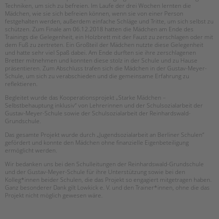
tandem international
Techniken, um sich zu befreien. Im Laufe der drei Wochen lernten die
Mädchen, wie sie sich befreien können, wenn sie von einer Person
KARRIERE
festgehalten werden, außerdem einfache Schläge und Tritte, um sich selbst zu
schützen. Zum Finale am 06.12.2018 hatten die Mädchen am Ende des
Stellenangebote
Trainings die Gelegenheit, ein Holzbrett mit der Faust zu zerschlagen oder mit
dem Fuß zu zertreten. Ein Großteil der Mädchen nutzte diese Gelegenheit
tandem als Arbeitgeberin
und hatte sehr viel Spaß dabei. Am Ende durften sie ihre zerschlagenen
Bretter mitnehmen und konnten diese stolz in der Schule und zu Hause
NEWS/BLOG
präsentieren. Zum Abschluss trafen sich die Mädchen in der Gustav-Meyer-
Schule, um sich zu verabschieden und die gemeinsame Erfahrung zu
unkuerzbar
reflektieren.
Briefe an Kai
Begleitet wurde das Kooperationsprojekt „Starke Mädchen –
Selbstbehauptung inklusiv“ von Lehrerinnen und der Schulsozialarbeit der
Gustav-Meyer-Schule sowie der Schulsozialarbeit der Reinhardswald-
PRESSE
Grundschule.
Das gesamte Projekt wurde durch „Jugendsozialarbeit an Berliner Schulen“
Magazin
gefördert und konnte den Mädchen ohne finanzielle Eigenbeteiligung
ermöglicht werden.
KONTAKT
Wir bedanken uns bei den Schulleitungen der Reinhardswald-Grundschule
Impressum
und der Gustav-Meyer-Schule für ihre Unterstützung sowie bei den
Datenschutz
Kolleg*innen beider Schulen, die das Projekt so engagiert mitgetragen haben.
Ganz besonderer Dank gilt Lowkick e. V. und den Trainer*innen, ohne die das
Hinweisgebersystem
Projekt nicht möglich gewesen wäre.
Intranet