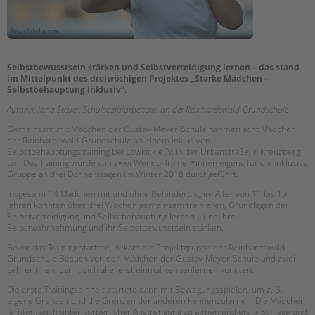
Suchen
EINGLIEDERUNGSHILFE
BETREUTES WOHNEN
Selbstbewusstsein stärken und Selbstverteidigung lernen – das stand
im Mittelpunkt des dreiwöchigen Projektes „Starke Mädchen –
TANDEM BTL AKADEMIE
Selbstbehauptung inklusiv“.
Autorin: Jana Steuer, Schulsozialarbeiterin an der Reinhardswald-Grundschule
Zertfikatskurse
Gemeinsam mit Mädchen der Gustav-Meyer-Schule nahmen acht Mädchen
Seminarkalender
der Reinhardswald-Grundschule an einem inklusiven
Seminarräume
Selbstbehauptungstraining bei Lowkick e. V. in der Urbanstraße in Kreuzberg
teil. Das Training wurde von zwei Wendo-Trainer*innen eigens für die inklusive
Gruppe an drei Donnerstagen im Winter 2018 durchgeführt.
STADTTEILARBEIT
Insgesamt 14 Mädchen mit und ohne Behinderung im Alter von 11 bis 15
Jahren konnten über drei Wochen gemeinsam trainieren, Grundlagen der
PROFIL | LEITBILD
Selbstverteidigung und Selbstbehauptung lernen – und ihre
Selbstwahrnehmung und ihr Selbstbewusstsein stärken.
Bereiche im Überblick
Bevor das Training startete, bekam die Projektgruppe der Reinhardswald-
Kinder- und Jugendschutz
Grundschule Besuch von den Mädchen der Gustav-Meyer-Schule und zwei
Unsere Videos
Lehrerinnen, damit sich alle erst einmal kennenlernen konnten.
Gesellschafter VdK
Die erste Trainingseinheit startete dann mit Bewegungsspielen, um z. B.
schoolcoach BTL
eigene Grenzen und die Grenzen der anderen kennenzulernen. Die Mädchen
lernten, auch unter körperlicher Anstrengung zu atmen und erste Schläge und