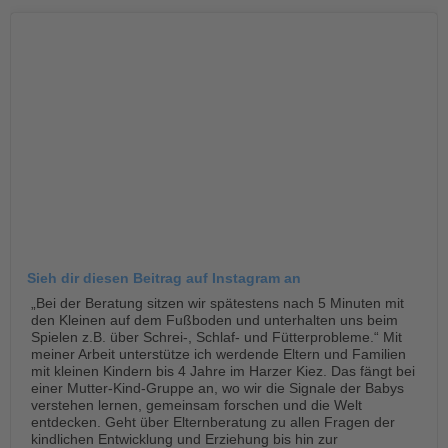
tandem international
KARRIERE
Stellenangebote
tandem als Arbeitgeberin
NEWS/BLOG
unkuerzbar
Briefe an Kai
PRESSE
Sieh dir diesen Beitrag auf Instagram an
Magazin
„Bei der Beratung sitzen wir spätestens nach 5 Minuten mit
KONTAKT
den Kleinen auf dem Fußboden und unterhalten uns beim
Spielen z.B. über Schrei-, Schlaf- und Fütterprobleme.“ Mit
Impressum
meiner Arbeit unterstütze ich werdende Eltern und Familien
Datenschutz
mit kleinen Kindern bis 4 Jahre im Harzer Kiez. Das fängt bei
einer Mutter-Kind-Gruppe an, wo wir die Signale der Babys
Hinweisgebersystem
verstehen lernen, gemeinsam forschen und die Welt
Intranet
entdecken. Geht über Elternberatung zu allen Fragen der
kindlichen Entwicklung und Erziehung bis hin zur