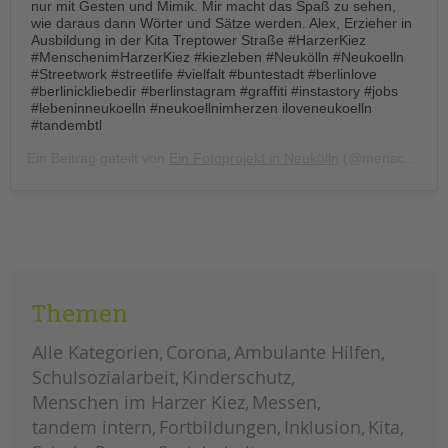
nur mit Gesten und Mimik. Mir macht das Spaß zu sehen,
wie daraus dann Wörter und Sätze werden. Alex, Erzieher in
Ausbildung in der Kita Treptower Straße #HarzerKiez
#MenschenimHarzerKiez #kiezleben #Neukölln #Neukoelln
#Streetwork #streetlife #vielfalt #buntestadt #berlinlove
#berlinickliebedir #berlinstagram #graffiti #instastory #jobs
#lebeninneukoelln #neukoellnimherzen iloveneukoelln
#tandembtl
Ein Beitrag geteilt von
Ein Fotoprojekt in Neukölln
(@menschen.im.harzer.kiez) am
Themen
Alle Kategorien
Corona
Ambulante Hilfen
Schulsozialarbeit
Kinderschutz
Menschen im Harzer Kiez
Messen
tandem intern
Fortbildungen
Inklusion
Kita