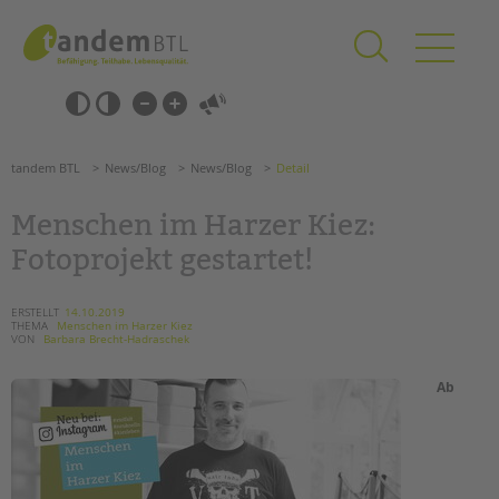
Zum
Navigation
Inhalt
überspringen
springen
Navigation
Barrierefrei-
überspringen
Einstellungen
überspringen
ANGEBOTE
tandem BTL
News/Blog
News/Blog
Detail
KITA & FRÜHE HILFEN
Menschen im Harzer Kiez:
SCHULE & GANZTAG
Fotoprojekt gestartet!
Grundschulen
Oberschulen
ERSTELLT
14.10.2019
THEMA
Menschen im Harzer Kiez
Förderzentren
VON
Barbara Brecht-Hadraschek
Kollegs
EFöB
Ab
Schulbezogene Sozialarbeit
Tagesgruppen
HILFEN ZUR ERZIEHUNG