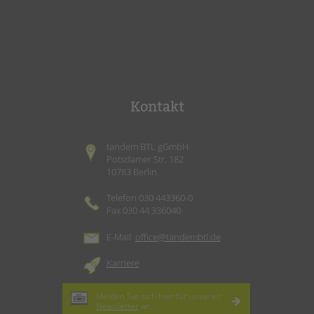
Kontakt
tandem BTL gGmbH
Potsdamer Str. 182
10783 Berlin
Telefon 030 443360-0
Fax 030 44 336040
E-Mail:
office@tandembtl.de
Karriere
Melden Sie sich hier für unseren
Newsletter
an.