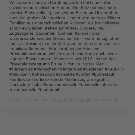
Weitervermittlung an Beratungsstellen bei finanziellen,
sozialen und rechtlichen Fragen. Der Kiez hat mich sehr
gereizt. Er ist vielfältig, hat schöne Ecken und leider aber
auch ein großes Müllproblem. Und er wird noch vielfältiger.
Familien aus unterschiedlichen Kulturen, die hier teilweise
schon ewig leben, treffen auf Ältere, Jüngere, neu
Zugezogene, Studenten, Spanier, Italiener. Das
wunderbarste sind die Menschen hier - warmherzig, offen,
familiär. Gewinnt man ihr Vertrauen heißen sie uns in ihrer
Familie willkommen. Man lernt bei der Arbeit im
Präventionszentrum viel dazu und hinterfragt auch seine
eigenen Einstellungen. Yvonne ist seit 2012 Leiterin des
Präventionszentrums Frühe Hilfen im Harzer Kiez
#HarzerKiez #MenschenimHarzerKiez #kiezleben #Neukölln
#Neukoelln #Streetwork #streetlife #vielfalt #buntestadt
#berlinlove #berlinickliebedir #berlinstagram #graffiti
#instastory #jobs #lebeninneukoelln #neukoellnimherzen
iloveneukoelln #tandembtl
Ein Beitrag geteilt von
Tandem BTL gGmbH
(@tandembtl) am
Okt