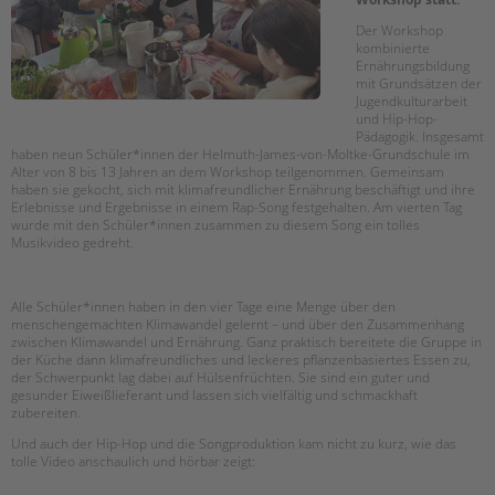
Suchen
Der Workshop
EINGLIEDERUNGSHILFE
kombinierte
Ernährungsbildung
mit Grundsätzen der
BETREUTES WOHNEN
Jugendkulturarbeit
und Hip-Hop-
TANDEM BTL AKADEMIE
Pädagogik. Insgesamt
haben neun Schüler*innen der Helmuth-James-von-Moltke-Grundschule im
Alter von 8 bis 13 Jahren an dem Workshop teilgenommen. Gemeinsam
Zertfikatskurse
haben sie gekocht, sich mit klimafreundlicher Ernährung beschäftigt und ihre
Seminarkalender
Erlebnisse und Ergebnisse in einem Rap-Song festgehalten. Am vierten Tag
wurde mit den Schüler*innen zusammen zu diesem Song ein tolles
Seminarräume
Musikvideo gedreht.
STADTTEILARBEIT
Alle Schüler*innen haben in den vier Tage eine Menge über den
menschengemachten Klimawandel gelernt – und über den Zusammenhang
PROFIL | LEITBILD
zwischen Klimawandel und Ernährung. Ganz praktisch bereitete die Gruppe in
der Küche dann klimafreundliches und leckeres pflanzenbasiertes Essen zu,
Bereiche im Überblick
der Schwerpunkt lag dabei auf Hülsenfrüchten. Sie sind ein guter und
Kinder- und Jugendschutz
gesunder Eiweißlieferant und lassen sich vielfältig und schmackhaft
zubereiten.
Unsere Videos
Und auch der Hip-Hop und die Songproduktion kam nicht zu kurz, wie das
Gesellschafter VdK
tolle Video anschaulich und hörbar zeigt:
schoolcoach BTL