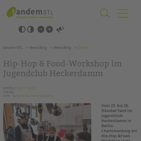
Zum
Navigation
Inhalt
überspringen
springen
Navigation
Barrierefrei-
überspringen
Einstellungen
überspringen
ANGEBOTE
tandem BTL
News/Blog
News/Blog
Detail
KITA & FRÜHE HILFEN
Hip-Hop & Food-Workshop im
SCHULE & GANZTAG
Jugendclub Heckerdamm
Grundschulen
Oberschulen
ERSTELLT
28.11.2023
THEMA
Förderzentren
VON
Barbara Brecht-Hadraschek
Kollegs
Vom 23. bis 26.
EFöB
Oktober fand im
Jugendclub
Schulbezogene Sozialarbeit
Heckerdamm in
Tagesgruppen
Berlin-
Charlottenburg ein
HILFEN ZUR ERZIEHUNG
Hip-Hop &Food-
Workshop statt.