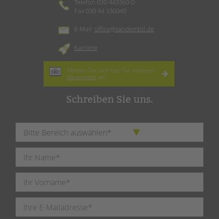
Telefon 030 443360-0
Fax 030 44 336040
E-Mail:
office@tandembtl.de
Karriere
Melden Sie sich hier für unseren
Newsletter
an.
Schreiben Sie uns.