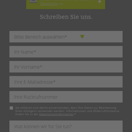
Newsletter
an.
Schreiben Sie uns.
Pflichtfeld
Sie erklären sich damit einverstanden, dass Ihre Daten zur Bearbeitung
Ihres Anliegens verwendet werden. Informationen und Widerrufshinweise
finden Sie in der
Datenschutzinformation
.
*