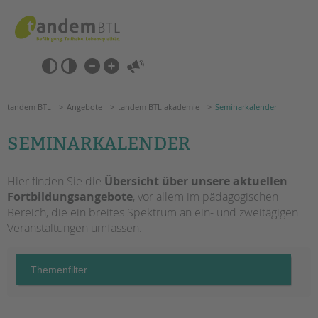
Zum
Navigation
Inhalt
überspringen
springen
Navigation
Barrierefrei-
überspringen
Einstellungen
überspringen
ANGEBOTE
tandem BTL
Angebote
tandem BTL akademie
Seminarkalender
SEMINARKALENDER
KITA & FRÜHE HILFEN
SCHULE & GANZTAG
Hier finden Sie die
Übersicht über unsere aktuellen
Fortbildungsangebote
, vor allem im pädagogischen
Grundschulen
Bereich, die ein breites Spektrum an ein- und zweitägigen
Oberschulen
Veranstaltungen umfassen.
Förderzentren
Kollegs
EFöB
Schulbezogene Sozialarbeit
Tagesgruppen