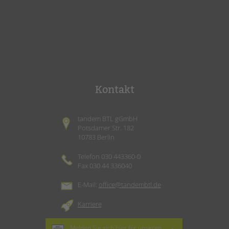
Kontakt
tandem BTL gGmbH
Potsdamer Str. 182
10783 Berlin
Telefon 030 443360-0
Fax 030 44 336040
E-Mail:
office@tandembtl.de
Karriere
Melden Sie sich hier für unseren