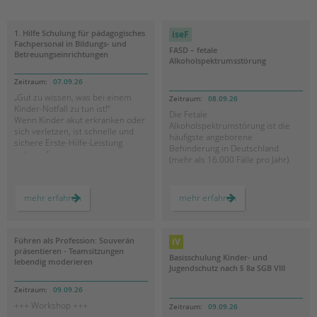
Suchen
HILFEN ZUR ERZIEHUNG
1. Hilfe Schulung für pädagogisches
EINGLIEDERUNGSHILFE
Fachpersonal in Bildungs- und
FASD – fetale
Betreuungseinrichtungen
Alkoholspektrumsstörung
BETREUTES WOHNEN
07.09.26
„Gut zu wissen, was bei einem
08.09.26
Kinder-Notfall zu tun ist!“
TANDEM BTL AKADEMIE
Die Fetale
Wenn Kinder akut erkranken oder
Alkoholspektrumstörung ist die
sich verletzen, ist schnelle und
Zertfikatskurse
häufigste angeborene
sichere Erste-Hilfe-Leistung
Behinderung in Deutschland
Seminarkalender
notwendig.
(mehr als 16.000 Fälle pro Jahr).
Seminarräume
Erste Hilfe ist nicht schwer,
Eine pränatale Alkoholexposition
jedoch fühlen sich viele in der
kann nicht nur körperliche
1.
FASD
mehr erfahren
mehr erfahren
ersten Konfrontation mit einem
STADTTEILARBEIT
Auswirkungen haben, viel häufiger
Hilfe
–
Notfall eines Kindes hilflos.
tritt eine Gehirnschädigung auf.
Schulung
fetale
Dieses Seminar vermittelt die
für
Alkoholspektrumsst
Diese hirnorganische
PROFIL | LEITBILD
pädagogisches
notwendigen Informationen für
Beeinträchtigung erschwert die
Fachpersonal
Führen als Profession: Souverän
einen sicheren und
Bewältigung von Alltagsaufgaben
in
präsentieren - Teamsitzungen
verantwortungsvollen Umgang mit
Bildungs-
Basisschulung Kinder- und
für die Betroffenen immens.
lebendig moderieren
und
Krankheiten und
Jugendschutz nach § 8a SGB VIII
Anpassungen und gezielte,
Betreuungseinrichtungen
Bereiche im Überblick
Notfallsituationen von Kindern wie
individuelle Interventionen sind
z. B.
09.09.26
Kinder- und Jugendschutz
nötig für eine erfolgreiche
Teilhabe/Inklusion.
+++ Workshop +++
09.09.26
Unsere Videos
- Kinderreanimation,