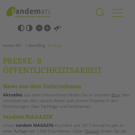
Zum
Navigation
Inhalt
überspringen
springen
Navigation
Barrierefrei-
überspringen
Einstellungen
überspringen
ANGEBOTE
tandem BTL
News/Blog
Presse
KITA & FRÜHE HILFEN
PRESSE- &
SCHULE & GANZTAG
ÖFFENTLICHKEITSARBEIT
Grundschulen
Oberschulen
News aus dem Unternehmen
Förderzentren
Aktuelles
aus dem Unternehmen finden Sie in unserem
Blog
. Hier
Kollegs
schreiben wir über unsere Arbeit und unsere Projekte in den
EFöB
Einrichtungen, über Fachtage und Fachthemen.
Suchen
Schulbezogene Sozialarbeit
tandem MAGAZIN
Tagesgruppen
Unser
tandem MAGAZIN
erscheint seit 2017 einmal im Jahr in
HILFEN ZUR ERZIEHUNG
einer Auflage von 1.500 Exemplaren. Unter
Magazin
finden Sie die