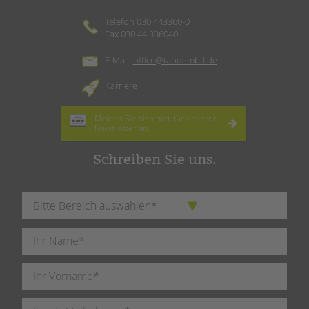
Telefon 030 443360-0
Fax 030 44 336040
E-Mail:
office@tandembtl.de
Karriere
Melden Sie sich hier für unseren
Newsletter
an.
Schreiben Sie uns.