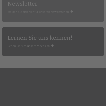
tandem international
Newsletter
KARRIERE
Melden Sie sich hier für unseren Newsletter an.
Stellenangebote
tandem als Arbeitgeberin
NEWS/BLOG
Lernen Sie uns kennen!
unkuerzbar
Sehen Sie sich unsere Videos an!
Briefe an Kai
PRESSE
Magazin
KONTAKT
Impressum
Datenschutz
Hinweisgebersystem
Intranet