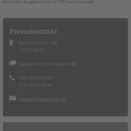
bisherigen Ausgaben auch als PDF zum Download.
EINGLIEDERUNGSHILFE
BETREUTES WOHNEN
Pressekontakt
TANDEM BTL AKADEMIE
Potsdamer Str. 182
Zertfikatskurse
10783 Berlin
Seminarkalender
Seminarräume
Barbara Brecht-Hadraschek
STADTTEILARBEIT
030 443360-704
0151 67319844
PROFIL | LEITBILD
Bereiche im Überblick
presse@tandembtl.de
Kinder- und Jugendschutz
Unsere Videos
Gesellschafter VdK
schoolcoach BTL