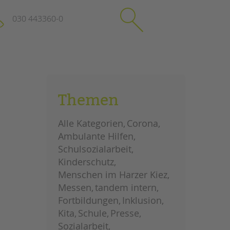
030 443360-0
schließen
KONTAKT
Themen
Suchen
e
Impressum
Alle Kategorien
Corona
itgeberin
Datenschutz
Ambulante Hilfen
Hinweisgebersystem
Schulsozialarbeit
Intranet
Kinderschutz
Menschen im Harzer Kiez
Messen
tandem intern
Fortbildungen
Inklusion
Kita
Schule
Presse
Sozialarbeit