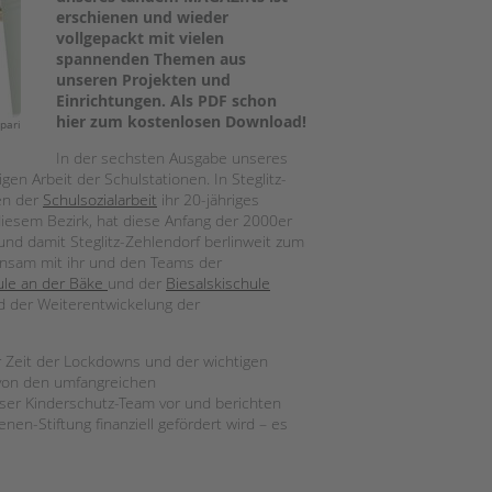
Magazin
erschienen und wieder
vollgepackt mit vielen
spannenden Themen aus
unseren Projekten und
Einrichtungen. Als PDF schon
hier zum kostenlosen Download!
pari
In der sechsten Ausgabe unseres
n Arbeit der Schulstationen. In Steglitz-
gen der
Schulsozialarbeit
ihr 20-jähriges
diesem Bezirk, hat diese Anfang der 2000er
und damit Steglitz-Zehlendorf berlinweit zum
insam mit ihr und den Teams der
le an der Bäke
und der
Biesalskischule
d der Weiterentwickelung der
r Zeit der Lockdowns und der wichtigen
on den umfangreichen
er Kinderschutz-Team vor und berichten
nen-Stiftung finanziell gefördert wird – es