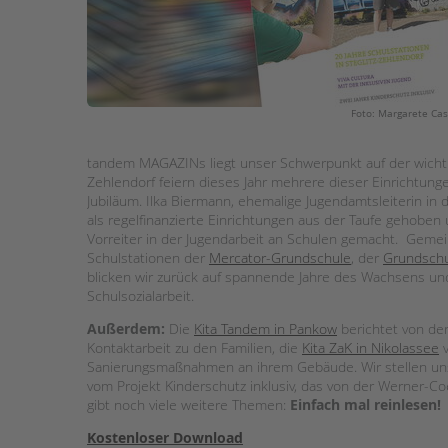
STADTTEILARBEIT
Foto: Margarete Cas
tandem MAGAZINs liegt unser Schwerpunkt auf der wichtige
Zehlendorf feiern dieses Jahr mehrere dieser Einrichtun
Jubiläum. Ilka Biermann, ehemalige Jugendamtsleiterin in 
als regelfinanzierte Einrichtungen aus der Taufe gehoben 
Vorreiter in der Jugendarbeit an Schulen gemacht. Geme
Schulstationen der
Mercator-Grundschule
, der
Grundschu
blicken wir zurück auf spannende Jahre des Wachsens un
Schulsozialarbeit.
Außerdem:
Die
Kita Tandem in Pankow
berichtet von de
Kontaktarbeit zu den Familien, die
Kita ZaK in Nikolassee
v
Sanierungsmaßnahmen an ihrem Gebäude. Wir stellen uns
vom Projekt Kinderschutz inklusiv, das von der Werner-Coe
gibt noch viele weitere Themen:
Einfach mal reinlesen!
Kostenloser Download