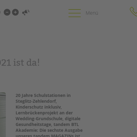
i-
gen
gen
PROFIL | LEITBILD
KARRIERE
1 ist da!
HUNG
Bereiche im Überblick
Stellenangebot
Kinder- und Jugendschutz
tandem als Arbe
Unsere Videos
LFE
Gesellschafter VdK
NEWS/BLOG
20 Jahre Schulstationen in
schoolcoach BTL
N
Steglitz-Zehlendorf,
tandem international
Kinderschutz inklusiv,
unkuerzbar
MIE
Lernbrückenprojekt an der
Briefe an Kai
Wedding-Grundschule, digitale
Gesundheitstage, tandem BTL
Akademie: Die sechste Ausgabe
PRESSE
unseres tandem MAGAZINs ist