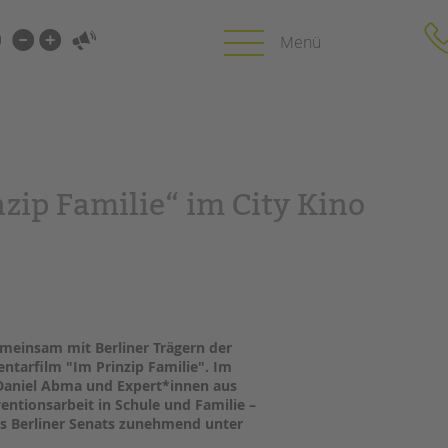
i-
gen
gen
PROFIL | LEITBILD
KARRIERE
zip Familie“ im City Kino
HUNG
Bereiche im Überblick
Stellenangebot
Kinder- und Jugendschutz
tandem als Arbe
Unsere Videos
LFE
Gesellschafter VdK
NEWS/BLOG
schoolcoach BTL
N
tandem international
emeinsam mit Berliner Trägern der
unkuerzbar
ntarfilm "Im Prinzip Familie". Im
MIE
Briefe an Kai
 Daniel Abma und Expert*innen aus
entionsarbeit in Schule und Familie –
es Berliner Senats zunehmend unter
PRESSE