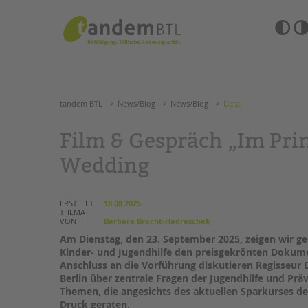
Zum
Navigation
Inhalt
überspringen
springen
Barrierefre
Einstellun
tandem BTL
News/Blog
News/Blog
Detail
übersprin
Navigation
überspringen
SUCHE
tandem BTL
News/Blog
News/Blog
Detail
ANGEBOTE
Film & Gespräch „Im Prin
KITA & FRÜHE HILFEN
HILFEN ZUR ERZIE
Wedding
SCHULE & GANZTAG
EINGLIEDERUNGSHI
ERSTELLT
18.08.2025
THEMA
Grundschulen
BETREUTES WOHNE
VON
Barbara Brecht-Hadraschek
Oberschulen
Am Dienstag, den 23. September 2025, zeigen wir g
Förderzentren
Kinder- und Jugendhilfe den preisgekrönten Dokume
TANDEM BTL AKADE
Kollegs
Anschluss an die Vorführung diskutieren Regisseur
EFöB
Zertfikatskurse
Berlin über zentrale Fragen der Jugendhilfe und Präv
Schulbezogene Sozialarbeit
Themen, die angesichts des aktuellen Sparkurses d
Seminarkalender
Druck geraten.
Tagesgruppen
Seminarräume