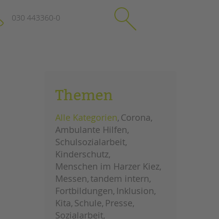
030 443360-0
schließen
KONTAKT
Themen
Suchen
e
Impressum
Alle Kategorien
Corona
itgeberin
Datenschutz
Ambulante Hilfen
Hinweisgebersystem
Schulsozialarbeit
Intranet
Kinderschutz
Menschen im Harzer Kiez
Messen
tandem intern
Fortbildungen
Inklusion
Kita
Schule
Presse
Sozialarbeit