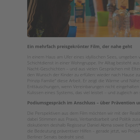
Ein mehrfach preisgekrönter Film, der nahe geht
In einem Haus am Ufer eines idyllischen Sees, umgeben v
Schichtdienst in einer Wohngruppe. Ihr Alltag besteht a
Nacht-Geschichten – und aus vielen Gesprächen mit Elt
den Wunsch der Kinder zu erfüllen: wieder nach Hause zu
Prinzip Familie“ diese Arbeit. Er zeigt die Wärme und Nähe
Enttäuschungen, wenn Vereinbarungen nicht eingehalten we
Kulissen eines Systems, das viel leistet – und zugleich an
Podiumsgespräch im Anschluss – über Prävention u
Die Perspektiven aus dem Film möchten wir mit der Realit
dabei Stimmen aus Praxis, Verbandsarbeit und Politik z
diskutieren deshalb Regisseur Daniel Abma sowie Expert*
die Bedeutung präventiver Hilfen – gerade jetzt, wo Proj
Berliner Senats bedroht sind.