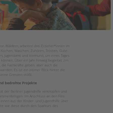
on Wäldern, arbeiten drei Erzieher*innen im
us Kochen, Waschen, Zuhören, Trösten, Gute-
ern, Jugendamt und Vormund, um eines Tages
 können. Über ein Jahr hinweg begleitet „Im
, die Fachkräfte geben, aber auch die
rden. Es ist ein intimer Blick hinter die
 seine Grenzen stößt.
nd bedrohte Projekte
ät der Berliner Jugendhilfe verknüpfen und
usammenbringen. Im Anschluss an den Film
innen aus der Kinder- und Jugendhilfe über
ekte wie diese durch den Sparkurs des