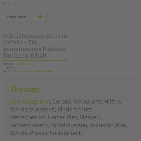
Bereich.
demo
weiterlesen
#unkürzbar:
für
den
erhalt
der
Schulstationen Mitte in
sozialen
Gefahr – Ein
infrastruktur
–
gemeinsames Plädoyer
auch
an
für ihren Erhalt
schulen!
ERSTELLT
04.07.2025
THEMA
VON
Barbara Brecht-Hadraschek
Jetzt lesen, warum fünf Schulen in
Themen
Mitte um ihre Schulstationen
kämpfen – und warum es alle angeht.
Alle Kategorien
Corona
Ambulante Hilfen
schulstationen
weiterlesen
Schulsozialarbeit
Kinderschutz
mitte
in
Menschen im Harzer Kiez
Messen
gefahr
–
tandem intern
Fortbildungen
Inklusion
Kita
ein
gemeinsames
Schule
Presse
Sozialarbeit
plädoyer
für