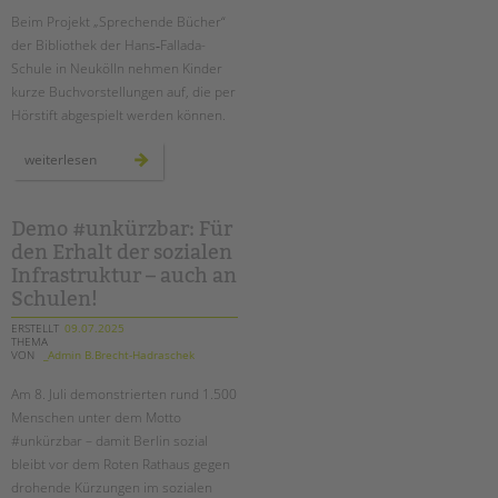
tandem international
Beim Projekt „Sprechende Bücher“
KARRIERE
der Bibliothek der Hans‑Fallada-
Schule in Neukölln nehmen Kinder
Stellenangebote
kurze Buchvorstellungen auf, die per
tandem als Arbeitgeberin
Hörstift abgespielt werden können.
NEWS/BLOG
wenn
weiterlesen
bücher
sprechen:
unkuerzbar
hans‑fallada‑schule
erhält
Briefe an Kai
deutschen lesepreis 2025
Demo #unkürzbar: Für
den Erhalt der sozialen
PRESSE
Infrastruktur – auch an
Schulen!
Magazin
ERSTELLT
09.07.2025
KONTAKT
THEMA
VON
_Admin B.Brecht-Hadraschek
Impressum
Am
8. Juli
demonstrierten rund 1.500
Datenschutz
Menschen unter dem Motto
Hinweisgebersystem
#unkürzbar – damit Berlin sozial
Intranet
bleibt vor dem Roten Rathaus gegen
drohende Kürzungen im sozialen