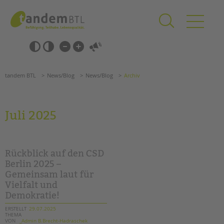
Zum
Navigation
Inhalt
überspringen
springen
Navigation
Barrierefrei-
überspringen
Einstellungen
überspringen
ANGEBOTE
tandem BTL
News/Blog
News/Blog
Archiv
KITA & FRÜHE HILFEN
SCHULE & GANZTAG
Juli 2025
Grundschulen
Oberschulen
Förderzentren
Rückblick auf den CSD
Kollegs
Berlin 2025 –
Gemeinsam laut für
EFöB
Vielfalt und
Schulbezogene Sozialarbeit
Demokratie!
Tagesgruppen
ERSTELLT
29.07.2025
THEMA
HILFEN ZUR ERZIEHUNG
VON
_Admin B.Brecht-Hadraschek