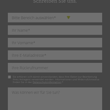
Schreiben Sie uns.
Pflichtfeld
Sie erklären sich damit einverstanden, dass Ihre Daten zur Bearbeitung
Ihres Anliegens verwendet werden. Informationen und Widerrufshinweise
finden Sie in der
Datenschutzinformation
.
*