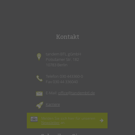
Kontakt
tandem BTL gGmbH
Potsdamer Str. 182
10783 Berlin
Telefon 030 443360-0
Fax 030 44 336040
E-Mail:
office@tandembtl.de
Karriere
Melden Sie sich hier für unseren
Newsletter
an.