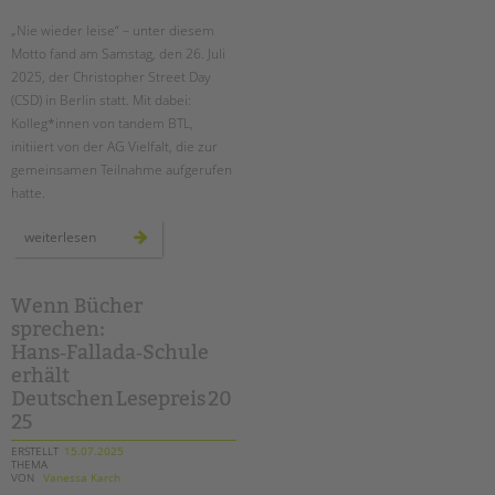
Suchen
„Nie wieder leise“ – unter diesem
EINGLIEDERUNGSHILFE
Motto fand am Samstag, den 26. Juli
2025, der Christopher Street Day
BETREUTES WOHNEN
(CSD) in Berlin statt. Mit dabei:
Kolleg*innen von tandem BTL,
TANDEM BTL AKADEMIE
initiiert von der AG Vielfalt, die zur
gemeinsamen Teilnahme aufgerufen
Zertfikatskurse
hatte.
Seminarkalender
Seminarräume
rückblick
weiterlesen
auf
den
csd
STADTTEILARBEIT
berlin
2025
Wenn Bücher
–
sprechen:
PROFIL | LEITBILD
gemeinsam
laut
Hans‑Fallada‑Schule
für
Bereiche im Überblick
vielfalt
erhält
und
Kinder- und Jugendschutz
demokratie!
Deutschen Lesepreis 20
Unsere Videos
25
Gesellschafter VdK
ERSTELLT
15.07.2025
THEMA
schoolcoach BTL
VON
Vanessa Karch