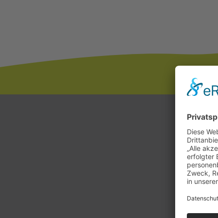
STADTTEILARBEIT
Kont
ta
Po