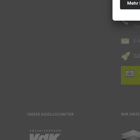
10
Te
Fa
E-
Ka
UNSER GESELLSCHAFTER
WIR UNTE