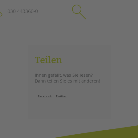
030 443360-0
schließen
KONTAKT
Teilen
Suchen
e
Impressum
Ihnen gefällt, was Sie lesen?
itgeberin
Datenschutz
Dann teilen Sie es mit anderen!
Hinweisgebersystem
Intranet
Facebook
Twitter