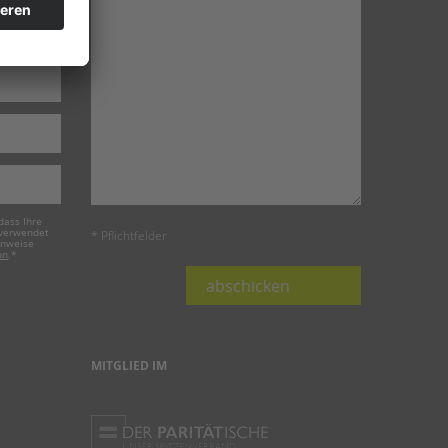
dass Ihre
 verwendet
* Pflichtfelder
inweise
on
.
*
abschicken
MITGLIED IM