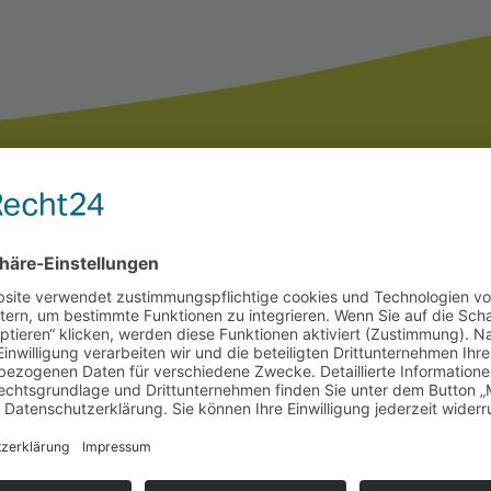
Magazin
akt
Schreiben Sie uns
ndem BTL gGmbH
tsdamer Str. 182