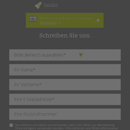
Karriere
Melden Sie sich hier für unseren
Newsletter
an.
Schreiben Sie uns.
Pflichtfeld
Sie erklären sich damit einverstanden, dass Ihre Daten zur Bearbeitung
Ihres Anliegens verwendet werden. Informationen und Widerrufshinweise