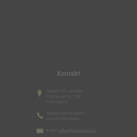
tandem international
KARRIERE
Stellenangebote
tandem als Arbeitgeberin
NEWS/BLOG
unkuerzbar
Briefe an Kai
Kontakt
PRESSE
Magazin
tandem BTL gGmbH
KONTAKT
Potsdamer Str. 182
10783 Berlin
Impressum
Datenschutz
Telefon 030 443360-0
Fax 030 44 336040
Hinweisgebersystem
Intranet
E-Mail:
office@tandembtl.de