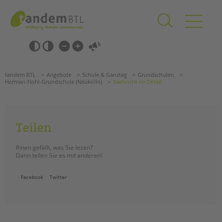
Zum
Navigation
Inhalt
überspringen
springen
Navigation
Barrierefrei-
überspringen
Einstellungen
überspringen
ANGEBOTE
tandem BTL
Angebote
Schule & Ganztag
Grundschulen
KITA & FRÜHE HILFEN
Herman-Nohl-Grundschule (Neukölln)
Nachricht im Detail
SCHULE & GANZTAG
Grundschulen
Teilen
Oberschulen
Ihnen gefällt, was Sie lesen?
Förderzentren
Dann teilen Sie es mit anderen!
Kollegs
Suchen
EFöB
Facebook
Twitter
Schulbezogene Sozialarbeit
Tagesgruppen
HILFEN ZUR ERZIEHUNG