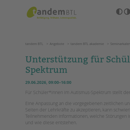
Zum
Navigation
Inhalt
überspringen
springen
Barrierefre
Einstellun
tandem BTL
Angebote
tandem BTL akademie
Semin
übersprin
Navigation
überspringen
SUCHE
tandem BTL
Angebote
tandem BTL akademie
Seminarkale
ANGEBOTE
Unterstützung für Schü
KITA & FRÜHE HILFEN
HILFEN ZUR ERZIE
Spektrum
SCHULE & GANZTAG
EINGLIEDERUNGSHI
29.06.2026, 09:00–16:00
Grundschulen
Für Schüler*innen im Autismus-Spektrum stellt der
BETREUTES WOHNE
Oberschulen
Eine Anpassung an die vorgegebenen zeitlichen u
Förderzentren
TANDEM BTL AKADE
Seiten der Lehrkräfte zu akzeptieren, kann schwieri
Kollegs
Teilnehmenden Informationen, welche Störungen i
EFöB
Zertfikatskurse
und wie diese entstehen.
Schulbezogene Sozialarbeit
Seminarkalender
Tagesgruppen
Seminarräume