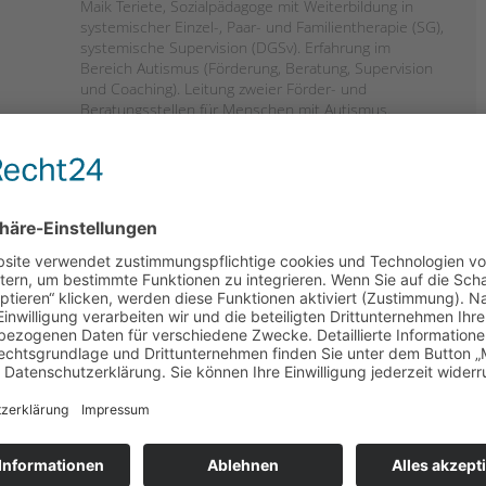
Maik Teriete, Sozialpädagoge mit Weiterbildung in
systemischer Einzel-, Paar- und Familientherapie (SG),
systemische Supervision (DGSv). Erfahrung im
Bereich Autismus (Förderung, Beratung, Supervision
und Coaching). Leitung zweier Förder- und
Beratungsstellen für Menschen mit Autismus.
Zielgruppe
Diese Fortbildung richtet sich an Fachkräfte und
Mitarbeiter*innen im pädagogischen Bereich mit
fundiertem Grundlagenwissen zum Thema Autismus.