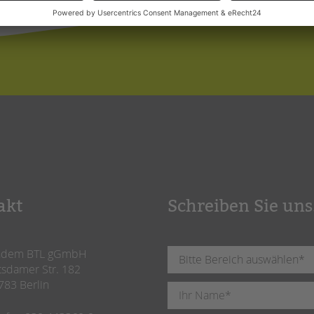
akt
Schreiben Sie uns
ndem BTL gGmbH
tsdamer Str. 182
783 Berlin