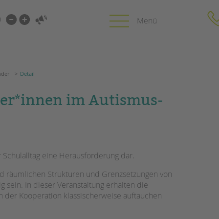
i-
gen
arkalender
Detail
gen
nder
Detail
PROFIL | LEITBILD
KARRIERE
ler*innen im Autismus-
HUNG
Bereiche im Überblick
Stellenangebot
Kinder- und Jugendschutz
tandem als Arbe
Unsere Videos
LFE
Gesellschafter VdK
NEWS/BLOG
 Schulalltag eine Herausforderung dar.
schoolcoach BTL
N
tandem international
nd räumlichen Strukturen und Grenzsetzungen von
unkuerzbar
MIE
g sein. In dieser Veranstaltung erhalten die
Briefe an Kai
n der Kooperation klassischerweise auftauchen
PRESSE