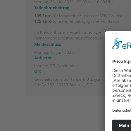
Montag, 29. Juni 2026 , 09:00 bis 16:00 Uhr
Teilnahmebeitrag
105 Euro
für Mitarbeiter*innen der VdK-Gruppe
125 Euro
für externe pädagogische Fachkräfte
Im Preis enthalten: Arbeitsunterlagen,
Teilnahmebescheinigung, Kaffeepausen und Snacks
Meldeschluss
Montag, 15. Juni 2026
Anbieter
tandem BTL Akademie
Ort
Geschäftsstelle der tandem BTL gGmbH, Potsdamer
Straße 182, 10783 Berlin, 1. OG