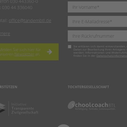
lefon 030 443360-0
x 030 44 336040
Mail:
office@tandembtl.de
rriere
Pflichtfeld
Sie erklären sich damit einverstanden, 
Melden Sie sich hier für
Daten zur Bearbeitung Ihres Anliegens
werden. Informationen und Widerrufsh
unseren
Newsletter
an.
finden Sie in der
Datenschutzinformati
RSTÜTZEN
TOCHTERGESELLSCHAFT