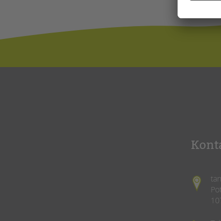
Kont
ta
Po
10