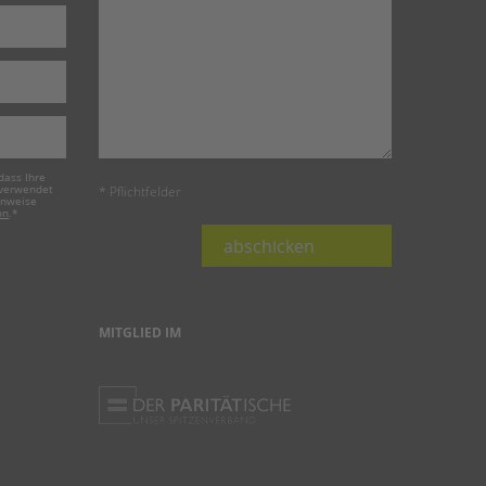
dass Ihre
 verwendet
* Pflichtfelder
inweise
on
.
*
abschicken
MITGLIED IM