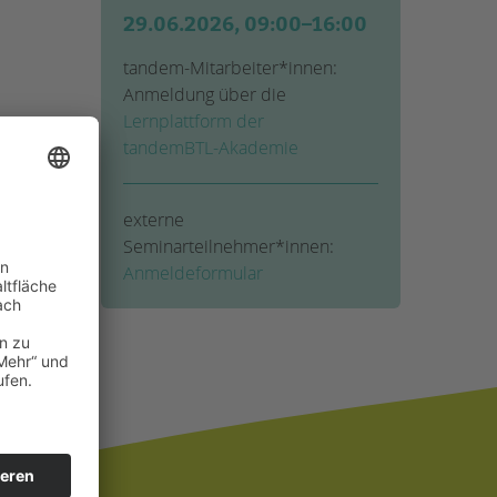
29.06.2026, 09:00–16:00
tandem-Mitarbeiter*innen:
Anmeldung über die
Lernplattform der
tandemBTL-Akademie
externe
Seminarteilnehmer*innen:
Anmeldeformular